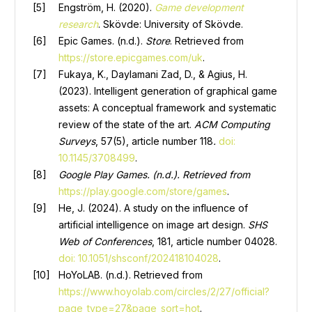
Engström, H. (2020).
Game development
research
. Skövde: University of Skövde.
Epic Games. (n.d.).
Store
. Retrieved from
https://store.epicgames.com/uk
.
Fukaya, K., Daylamani Zad, D., & Agius, H.
(2023). Intelligent generation of graphical game
assets: A conceptual framework and systematic
review of the state of the art.
ACM Computing
Surveys
, 57(5), article number 118
.
doi:
10.1145/3708499
.
Google Play Games. (n.d.). Retrieved from
https://play.google.com/store/games
.
He, J. (2024). A study on the influence of
artificial intelligence on image art design.
SHS
Web of Conferences
, 181, article number 04028.
doi: 10.1051/shsconf/202418104028
.
HoYoLAB. (n.d.). Retrieved from
https://www.hoyolab.com/circles/2/27/official?
page_type=27&page_sort=hot
.