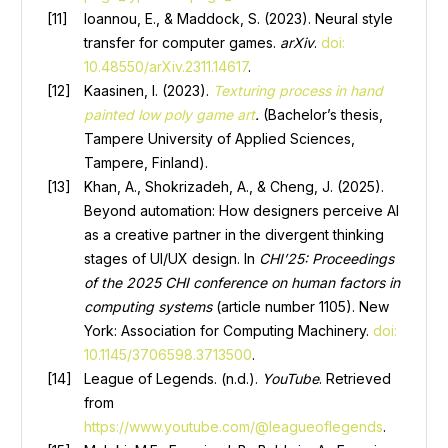
Ioannou, E., & Maddock, S. (2023). Neural style
transfer for computer games.
arXiv
.
doi:
10.48550/arXiv.2311.14617
.
Kaasinen, I. (2023).
Texturing process in hand
painted low poly game art
.
(Bachelor’s thesis,
Tampere University of Applied Sciences,
Tampere, Finland).
Khan, A., Shokrizadeh, A., & Cheng, J. (2025).
Beyond automation: How designers perceive AI
as a creative partner in the divergent thinking
stages of UI/UX design. In
CHI’25: Proceedings
of the 2025 CHI conference on human factors in
computing systems
(article number 1105). New
York: Association for Computing Machinery.
doi:
10.1145/3706598.3713500
.
League of Legends. (n.d.).
YouTube
. Retrieved
from
https://www.youtube.com/@leagueoflegends
.