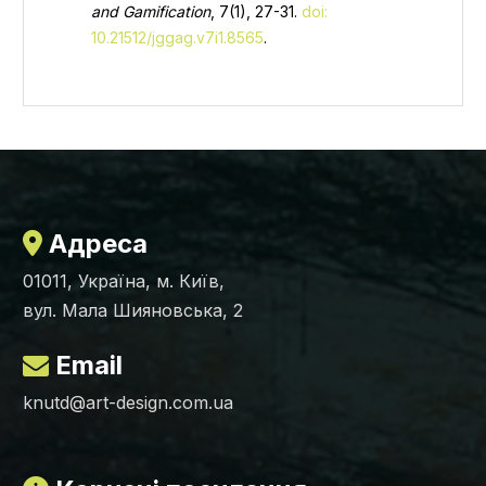
and Gamification
, 7(1), 27-31.
doi:
10.21512/jggag.v7i1.8565
.
Адреса
01011, Україна, м. Київ,
вул. Мала Шияновська, 2
Email
knutd@art-design.com.ua