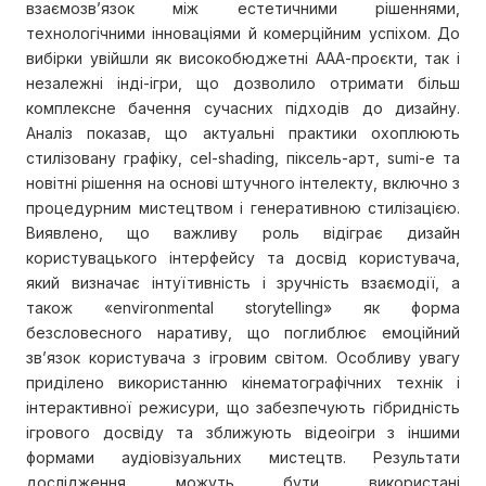
взаємозв’язок між естетичними рішеннями,
технологічними інноваціями й комерційним успіхом. До
вибірки увійшли як високобюджетні ААА-проєкти, так і
незалежні інді-ігри, що дозволило отримати більш
комплексне бачення сучасних підходів до дизайну.
Аналіз показав, що актуальні практики охоплюють
стилізовану графіку, cel-shading, піксель-арт, sumi-e та
новітні рішення на основі штучного інтелекту, включно з
процедурним мистецтвом і генеративною стилізацією.
Виявлено, що важливу роль відіграє дизайн
користувацького інтерфейсу та досвід користувача,
який визначає інтуїтивність і зручність взаємодії, а
також «environmental storytelling» як форма
безсловесного наративу, що поглиблює емоційний
зв’язок користувача з ігровим світом. Особливу увагу
приділено використанню кінематографічних технік і
інтерактивної режисури, що забезпечують гібридність
ігрового досвіду та зближують відеоігри з іншими
формами аудіовізуальних мистецтв. Результати
дослідження можуть бути використані