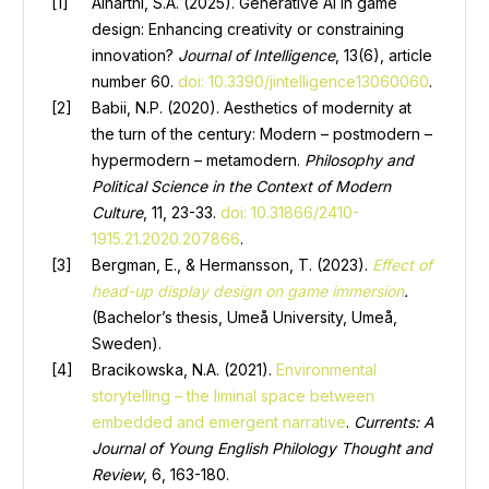
Alharthi, S.A. (2025). Generative AI in game
design: Enhancing creativity or constraining
innovation?
Journal of Intelligence
, 13(6), article
number 60.
doi: 10.3390/jintelligence13060060
.
Babii, N.P. (2020). Aesthetics of modernity at
the turn of the century: Modern – postmodern –
hypermodern – metamodern.
Philosophy and
Political Science in the Context of Modern
Culture
, 11, 23-33.
doi: 10.31866/2410-
1915.21.2020.207866
.
Bergman, E., & Hermansson, T. (2023).
Effect of
head-up display design on game immersion
.
(Bachelor’s thesis, Umeå University, Umeå,
Sweden).
Bracikowska, N.A. (2021).
Environmental
storytelling – the liminal space between
embedded and emergent narrative
.
Currents: A
Journal of Young English Philology Thought and
Review
, 6, 163-180.