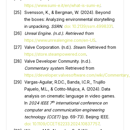
https://www.sumi-e.it/en/what-is-sumi-e/
.
Svensson, K., & Bergman, W. (2024). Beyond
the boxes: Analyzing environmental storytelling
in unpacking
. SSRN
.
doi: 10.2139/ssrn.4998331
.
Unreal Engine.
(n.d.). Retrieved from
https://www.unrealengine.com/en-US
.
Valve Corporation. (n.d.).
Steam
. Retrieved from
https://store.steampowered.com
.
Valve Developer Community. (n.d.).
Commentary system
. Retrieved from
https://developer.valvesoftware.com/wiki/Commentary
Vargas-Aguilar, R.D.C., Banda, I.C.R., Trujillo
Pajuelo, M.L., & Cotito-Mujica, A. (2024). Data
analysis on cinematic language in video games.
th
In
2024 IEEE 7
international conference on
computer and communication engineering
technology (CCET)
(pp. 69-73). Beijing: IEEE.
doi: 10.1109/CCET62233.2024.10837757
.