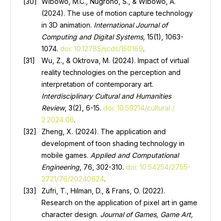
Wibowo, M.C., Nugroho, S., & Wibowo, A.
(2024). The use of motion capture technology
in 3D animation.
International Journal of
Computing and Digital Systems,
15(1), 1063-
1074.
doi: 10.12785/ijcds/150169
.
Wu, Z., & Oktrova, M. (2024). Impact of virtual
reality technologies on the perception and
interpretation of contemporary art.
Interdisciplinary Cultural and Humanities
Review
, 3(2), 6-15.
doi: 10.59214/cultural /
2.2024.06
.
Zheng, X. (2024). The application and
development of toon shading technology in
mobile games.
Applied and Computational
Engineering
, 76, 302-310.
doi: 10.54254/2755-
2721/76/20240624
.
Zufri, T., Hilman, D., & Frans, O. (2022).
Research on the application of pixel art in game
character design.
Journal of Games, Game Art,