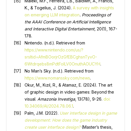
Maleki, M.F., Ferreira, L.B., Baldwin, A., Francis,
K., & Togelius, J. (2024).
A survey with insights
on emerging LLM integration
. Proceedings of
the AAAI Conference on Artificial Intelligence
and Interactive Digital Entertainment,
20(1), 167-
178.
Nintendo. (n.d.). Retrieved from
https://www.nintendo.com/us/?
srsltid=AfmBOorjrOzGfEBCghsnTyvO-
6Wtdrqebs8mPdtFolLV0OnuthAOUCYH
.
No Man’s Sky. (n.d.). Retrieved from
https://www.nomanssky.com/news
.
Okur, M., Kızıl, R., & Atamaz, E. (2024). The art
of graphic design in video games: Beyond the
visual.
Amazonia Investiga
, 13(78), 9-26.
doi:
10.34069/AI/2024.78.06.1
.
Palm, J.M. (2022).
User interface design in game
development: How does the game industry
create user interface design?
(Master’s thesis,