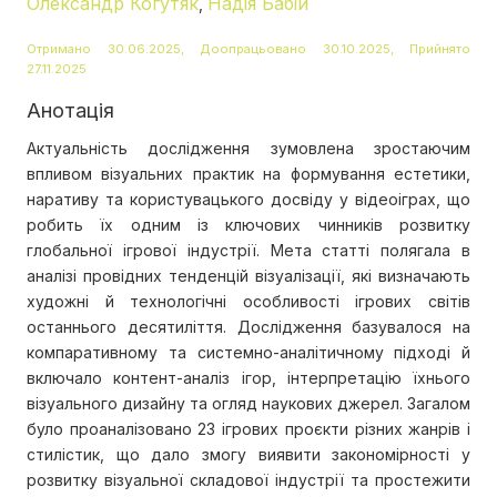
Олександр Когутяк
Надія Бабій
,
Отримано 30.06.2025, Доопрацьовано 30.10.2025, Прийнято
27.11.2025
Анотація
Актуальність дослідження зумовлена зростаючим
впливом візуальних практик на формування естетики,
наративу та користувацького досвіду у відеоіграх, що
робить їх одним із ключових чинників розвитку
глобальної ігрової індустрії. Мета статті полягала в
аналізі провідних тенденцій візуалізації, які визначають
художні й технологічні особливості ігрових світів
останнього десятиліття. Дослідження базувалося на
компаративному та системно-аналітичному підході й
включало контент-аналіз ігор, інтерпретацію їхнього
візуального дизайну та огляд наукових джерел. Загалом
було проаналізовано 23 ігрових проєкти різних жанрів і
стилістик, що дало змогу виявити закономірності у
розвитку візуальної складової індустрії та простежити