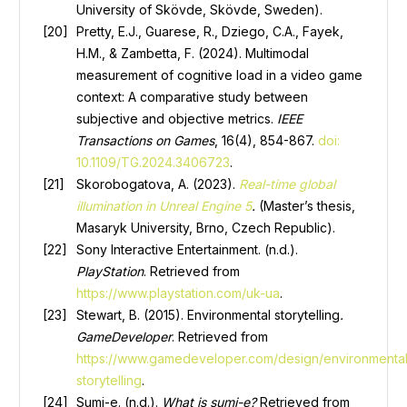
University of
Skövde
, Skövde, Sweden).
Pretty, E.J., Guarese, R., Dziego, C.A., Fayek,
H.M., & Zambetta, F. (2024). Multimodal
measurement of cognitive load in a video game
context: A comparative study between
subjective and objective metrics.
IEEE
Transactions on Games
, 16(4), 854-867.
doi:
10.1109/TG.2024.3406723
.
Skorobogatova, A. (2023).
Real-time global
illumination in Unreal Engine 5
.
(Master’s thesis,
Masaryk University, Brno, Czech Republic).
Sony Interactive Entertainment. (n.d.).
PlayStation
. Retrieved from
https://www.playstation.com/uk-ua
.
Stewart, B. (2015). Environmental storytelling
.
GameDeveloper
. Retrieved from
https://www.gamedeveloper.com/design/environmental
storytelling
.
Sumi-e. (n.d.).
What is sumi-e?
Retrieved from