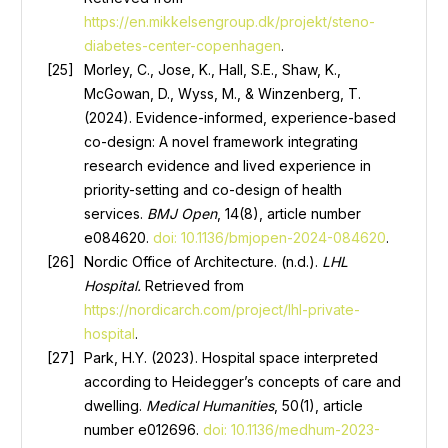
https://en.mikkelsengroup.dk/projekt/steno-
diabetes-center-copenhagen
.
Morley, C., Jose, K., Hall, S.E., Shaw, K.,
McGowan, D., Wyss, M., & Winzenberg, T.
(2024). Evidence-informed, experience-based
co-design: A novel framework integrating
research evidence and lived experience in
priority-setting and co-design of health
services.
BMJ Open
, 14(8), article number
e084620.
doi: 10.1136/bmjopen-2024-084620
.
Nordic Office of Architecture. (n.d.).
LHL
Hospital.
Retrieved from
https://nordicarch.com/project/lhl-private-
hospital
.
Park, H.Y. (2023). Hospital space interpreted
according to Heidegger’s concepts of care and
dwelling.
Medical Humanities
, 50(1), article
number e012696.
doi: 10.1136/medhum-2023-