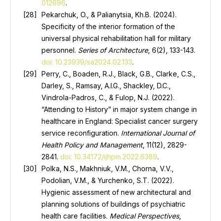
012696
.
Pekarchuk, O., & Palianytsia, Kh.B. (2024).
Specificity of the interior formation of the
universal physical rehabilitation hall for military
personnel.
Series of Architecture
, 6(2), 133-143.
doi: 10.23939/sa2024.02.133
.
Perry, C., Boaden, R.J., Black, G.B., Clarke, C.S.,
Darley, S., Ramsay, A.I.G., Shackley, D.C.,
Vindrola-Padros, C., & Fulop, N.J. (2022).
“Attending to History” in major system change in
healthcare in England: Specialist cancer surgery
service reconfiguration.
International Journal of
Health Policy and Management
, 11(12), 2829-
2841.
doi: 10.34172/ijhpm.2022.6389
.
Polka, N.S., Makhniuk, V.M., Chorna, V.V.,
Podolian, V.M., & Yurchenko, S.T. (2022).
Hygienic assessment of new architectural and
planning solutions of buildings of psychiatric
health care facilities.
Medical Perspectives
,