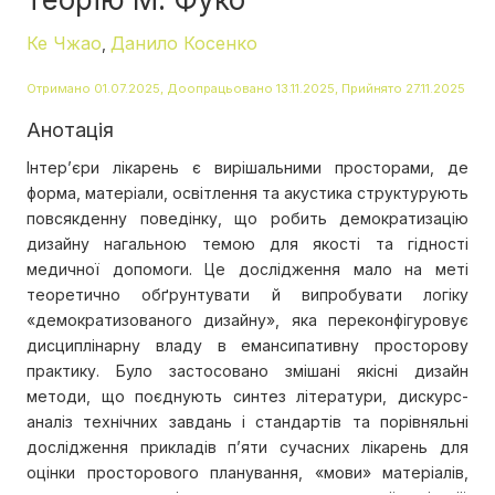
Ке Чжао
Данило Косенко
,
Отримано 01.07.2025, Доопрацьовано 13.11.2025, Прийнято 27.11.2025
Анотація
Інтер’єри лікарень є вирішальними просторами, де
форма, матеріали, освітлення та акустика структурують
повсякденну поведінку, що робить демократизацію
дизайну нагальною темою для якості та гідності
медичної допомоги. Це дослідження мало на меті
теоретично обґрунтувати й випробувати логіку
«демократизованого дизайну», яка переконфігуровує
дисциплінарну владу в емансипативну просторову
практику. Було застосовано змішані якісні дизайн
методи, що поєднують синтез літератури, дискурс-
аналіз технічних завдань і стандартів та порівняльні
дослідження прикладів п’яти сучасних лікарень для
оцінки просторового планування, «мови» матеріалів,