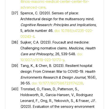
illinois-masonic-medical-center-center-for-
advanced-care
.
Spence, C. (2020). Senses of place:
Architectural design for the multisensory mind.
Cognitive Research: Principles and Implications
,
5, article number 46.
doi: 10.1186/s41235-020-
00243-4
.
Suijker, C.A. (2023). Foucault and medicine:
Challenging normative claims.
Medicine, Health
Care and Philosophy
, 26, 539-548.
doi:
10.1007/s11019-023-10170-y
.
Tang, K., & Chen, B. (2023). Resilient hospital
design: From Crimean War to COVID-19.
Health
Environments Research & Design Journal
, 16(4),
36-55.
doi: 10.1177/19375867231174238
.
Tronstad, O., Flaws, D., Patterson, S.,
Holdsworth, R., Garcia-Hansen, V., Rodriguez
Leonard, F., Ong, R., Yekovich, S., & Fraser, J.F.
(2023). Evaluation of the sensory environment