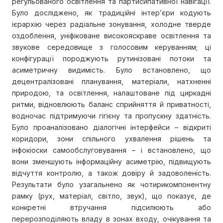
регульованого освітлення та партисипативної навігації.
Було досліджено, як традиційні інтер’єри кодують
ієрархію через радіальне зонування, холодне тверде
оздоблення, уніфіковане високояскраве освітлення та
звукове середовище з голосовим керуванням; ці
конфігурації породжують рутинізовані потоки та
асиметричну видимість. Було встановлено, що
децентралізовані планування, матеріали, натхненні
природою, та освітлення, налаштоване під циркадні
ритми, відновлюють баланс сприйняття й приватності,
водночас підтримуючи гігієну та пропускну здатність.
Було проаналізовано діалогічні інтерфейси – відкриті
коридори, зони спільного ухвалення рішень та
інфокіоски самообслуговування – і встановлено, що
вони зменшують інформаційну асиметрію, підвищують
відчуття контролю, а також довіру й задоволеність.
Результати було узагальнено як чотирикомпонентну
рамку (рух, матеріал, світло, звук), що показує, де
конкретні втручання підсилюють або
перерозподіляють владу в зонах входу, очікування та