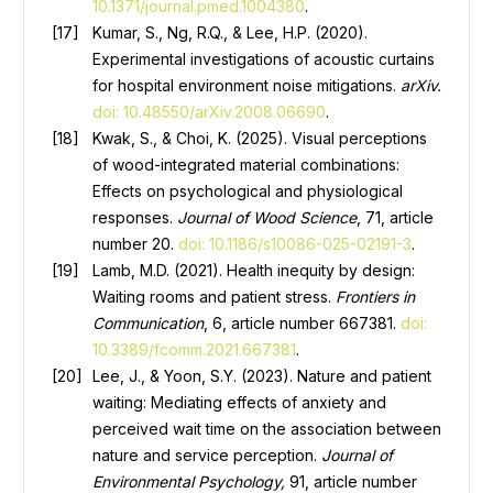
10.1371/journal.pmed.1004380
.
Kumar, S., Ng, R.Q., & Lee, H.P. (2020).
Experimental investigations of acoustic curtains
for hospital environment noise mitigations.
arXiv.
doi: 10.48550/arXiv.2008.06690
.
Kwak, S., & Choi, K. (2025). Visual perceptions
of wood-integrated material combinations:
Effects on psychological and physiological
responses.
Journal of Wood Science
, 71, article
number 20.
doi: 10.1186/s10086-025-02191-3
.
Lamb, M.D. (2021). Health inequity by design:
Waiting rooms and patient stress.
Frontiers in
Communication
, 6, article number 667381.
doi:
10.3389/fcomm.2021.667381
.
Lee, J., & Yoon, S.Y. (2023). Nature and patient
waiting: Mediating effects of anxiety and
perceived wait time on the association between
nature and service perception.
Journal of
Environmental Psychology,
91, article number