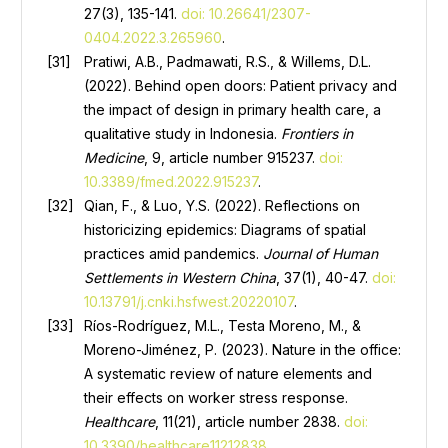
27(3), 135-141.
doi: 10.26641/2307-
0404.2022.3.265960
.
Pratiwi, A.B., Padmawati, R.S., & Willems, D.L.
(2022). Behind open doors: Patient privacy and
the impact of design in primary health care, a
qualitative study in Indonesia.
Frontiers in
Medicine
, 9, article number 915237.
doi:
10.3389/fmed.2022.915237
.
Qian, F., & Luo, Y.S. (2022). Reflections on
historicizing epidemics: Diagrams of spatial
practices amid pandemics.
Journal of Human
Settlements in Western China
, 37(1), 40-47.
doi:
10.13791/j.cnki.hsfwest.20220107
.
Ríos-Rodríguez, M.L., Testa Moreno, M., &
Moreno-Jiménez, P. (2023). Nature in the office:
A systematic review of nature elements and
their effects on worker stress response.
Healthcare
, 11(21), article number 2838.
doi:
10.3390/healthcare11212838
.