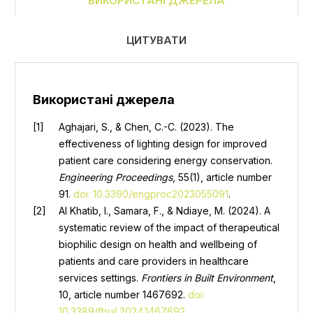
ВИКОРИСТАНІ ДЖЕРЕЛА
ЦИТУВАТИ
Використані джерела
Aghajari, S., & Chen, C.-C. (2023). The
effectiveness of lighting design for improved
patient care considering energy conservation.
Engineering Proceedings
, 55(1), article number
91.
doi: 10.3390/engproc2023055091
.
Al Khatib, I., Samara, F., & Ndiaye, M. (2024). A
systematic review of the impact of therapeutical
biophilic design on health and wellbeing of
patients and care providers in healthcare
services settings.
Frontiers in Built Environment
,
10, article number 1467692.
doi:
10.3389/fbuil.2024.1467692
.