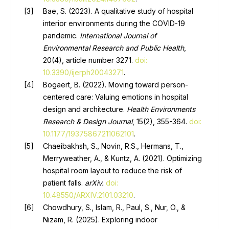
Bae, S. (2023). A qualitative study of hospital
interior environments during the COVID-19
pandemic.
International Journal of
Environmental Research and Public Health
,
20(4), article number 3271.
doi:
10.3390/ijerph20043271
.
Bogaert, B. (2022). Moving toward person-
centered care: Valuing emotions in hospital
design and architecture.
Health Environments
Research & Design Journal
, 15(2), 355-364.
doi:
10.1177/19375867211062101
.
Chaeibakhsh, S., Novin, R.S., Hermans, T.,
Merryweather, A., & Kuntz, A. (2021). Optimizing
hospital room layout to reduce the risk of
patient falls.
arXiv.
doi:
10.48550/ARXIV.2101.03210
.
Chowdhury, S., Islam, R., Paul, S., Nur, O., &
Nizam, R. (2025). Exploring indoor