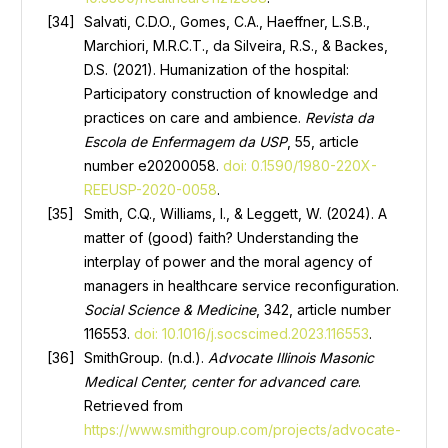
Salvati, C.D.O., Gomes, C.A., Haeffner, L.S.B.,
Marchiori, M.R.C.T., da Silveira, R.S., & Backes,
D.S. (2021). Humanization of the hospital:
Participatory construction of knowledge and
practices on care and ambience.
Revista da
Escola de Enfermagem da USP
, 55, article
number e20200058.
doi: 0.1590/1980-220X-
REEUSP-2020-0058
.
Smith, C.Q., Williams, I., & Leggett, W. (2024). A
matter of (good) faith? Understanding the
interplay of power and the moral agency of
managers in healthcare service reconfiguration.
Social Science & Medicine
, 342, article number
116553.
doi: 10.1016/j.socscimed.2023.116553
.
SmithGroup. (n.d.).
Advocate Illinois Masonic
Medical Center, center for advanced care
.
Retrieved from
https://www.smithgroup.com/projects/advocate-