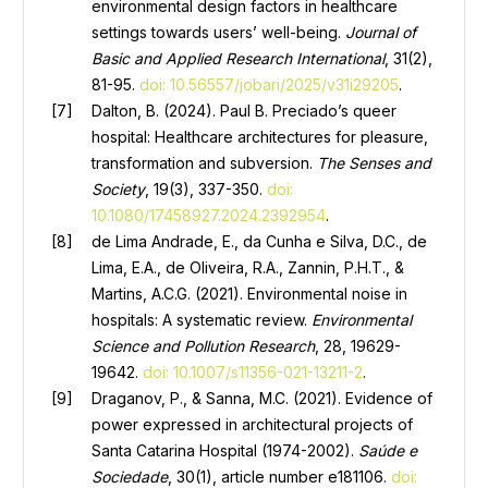
environmental design factors in healthcare
settings towards users’ well-being.
Journal of
Basic and Applied Research International
, 31(2),
81-95.
doi: 10.56557/jobari/2025/v31i29205
.
Dalton, B. (2024). Paul B. Preciado’s queer
hospital: Healthcare architectures for pleasure,
transformation and subversion.
The Senses and
Society
, 19(3), 337-350.
doi:
10.1080/17458927.2024.2392954
.
de Lima Andrade, E., da Cunha e Silva, D.C., de
Lima, E.A., de Oliveira, R.A., Zannin, P.H.T., &
Martins, A.C.G. (2021). Environmental noise in
hospitals: A systematic review.
Environmental
Science and Pollution Research
, 28, 19629-
19642.
doi: 10.1007/s11356-021-13211-2
.
Draganov, P., & Sanna, M.C. (2021). Evidence of
power expressed in architectural projects of
Santa Catarina Hospital (1974-2002).
Saúde e
Sociedade
, 30(1), article number e181106.
doi: