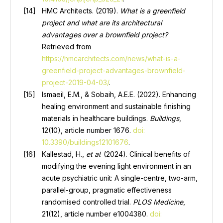
HMC Architects. (2019).
What is a greenfield
project and what are its architectural
advantages over a brownfield project?
Retrieved from
https://hmcarchitects.com/news/what-is-a-
greenfield-project-advantages-brownfield-
project-2019-04-03/
.
Ismaeil, E.M., & Sobaih, A.E.E. (2022). Enhancing
healing environment and sustainable finishing
materials in healthcare buildings.
Buildings
,
12(10), article number 1676.
doi:
10.3390/buildings12101676
.
Kallestad, H.,
et al
. (2024). Clinical benefits of
modifying the evening light environment in an
acute psychiatric unit: A single-centre, two-arm,
parallel-group, pragmatic effectiveness
randomised controlled trial.
PLOS Medicine
,
21(12), article number e1004380.
doi: