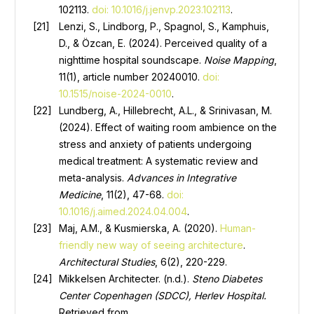
102113.
doi: 10.1016/j.jenvp.2023.102113
.
Lenzi, S., Lindborg, P., Spagnol, S., Kamphuis,
D., & Özcan, E. (2024). Perceived quality of a
nighttime hospital soundscape.
Noise Mapping
,
11(1), article number 20240010.
doi:
10.1515/noise-2024-0010
.
Lundberg, A., Hillebrecht, A.L., & Srinivasan, M.
(2024). Effect of waiting room ambience on the
stress and anxiety of patients undergoing
medical treatment: A systematic review and
meta-analysis.
Advances in Integrative
Medicine
, 11(2), 47-68.
doi:
10.1016/j.aimed.2024.04.004
.
Maj, A.M., & Kusmierska, A. (2020).
Human-
friendly new way of seeing architecture
.
Architectural Studies
, 6(2), 220-229.
Mikkelsen Architecter. (n.d.).
Steno Diabetes
Center Copenhagen (SDCC), Herlev Hospital.
Retrieved from