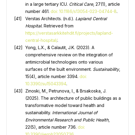
in a large tertiary ICU.
Critical Care
, 27(1), article
number 461.
doi: 10.1186/s13054-023-04744-8
.
Verstas Architects. (n.d.).
Lapland Central
Hospital.
Retrieved from
https://verstasarkkitehdit.fi/projects/lapland-
central-hospital/
.
Yong, L.X., & Calautit, J.K. (2023). A
comprehensive review on the integration of
antimicrobial technologies onto various
surfaces of the built environment.
Sustainability
,
15(4), article number 3394.
doi:
10.3390/su15043394
.
Zinoski, M., Petrunova, I., & Brsakoska, J.
(2025). The architecture of public buildings as a
transformative model toward health and
sustainability.
International Journal of
Environmental Research and Public Health
,
22(5), article number 736.
doi:
10.3390/ijerph22050736
.