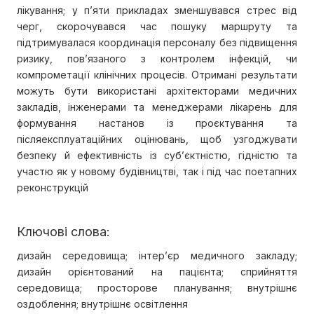
лікування; у п’яти прикладах зменшувався стрес від
черг, скорочувався час пошуку маршруту та
підтримувалася координація персоналу без підвищення
ризику, пов’язаного з контролем інфекцій, чи
компрометації клінічних процесів. Отримані результати
можуть бути використані архітекторами медичних
закладів, інженерами та менеджерами лікарень для
формування настанов із проєктування та
післяексплуатаційних оцінювань, щоб узгоджувати
безпеку й ефективність із суб’єктністю, гідністю та
участю як у новому будівництві, так і під час поетапних
реконструкцій
Ключові слова:
дизайн середовища; інтер’єр медичного закладу;
дизайн орієнтований на пацієнта; сприйняття
середовища; просторове планування; внутрішнє
оздоблення; внутрішнє освітлення