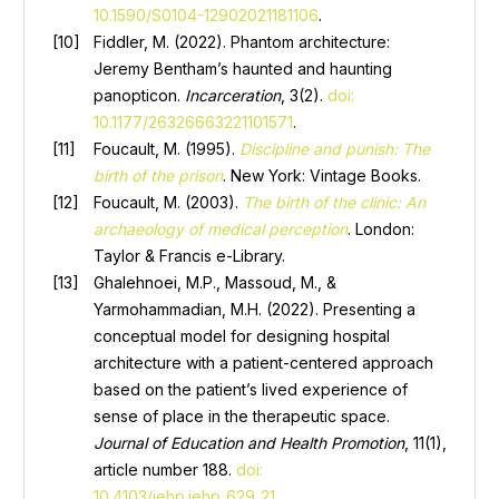
10.1590/S0104-12902021181106
.
Fiddler, M. (2022). Phantom architecture:
Jeremy Bentham’s haunted and haunting
panopticon.
Incarceration
, 3(2).
doi:
10.1177/26326663221101571
.
Foucault, M. (1995).
Discipline and punish: The
birth of the prison
. New York: Vintage Books.
Foucault, M. (2003).
The birth of the clinic: An
archaeology of medical perception
. London:
Taylor & Francis e-Library.
Ghalehnoei, M.P., Massoud, M., &
Yarmohammadian, M.H. (2022). Presenting a
conceptual model for designing hospital
architecture with a patient-centered approach
based on the patient’s lived experience of
sense of place in the therapeutic space.
Journal of Education and Health Promotion
, 11(1),
article number 188.
doi:
10.4103/jehp.jehp_629_21
.