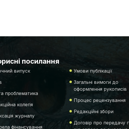
рисні посилання
чний випуск
Умови публікації
в
Загальні вимоги до
оформлення рукописів
 та проблематика
Процес рецензування
кційна колегія
Редакційні збори
ксація журналу
Договір про передачу 
ела фінансування