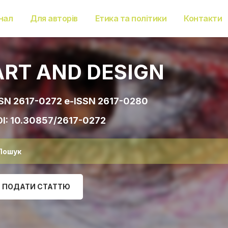
нал
Для авторів
Етика та політики
Контакти
ART AND DESIGN
SN 2617-0272 e-ISSN 2617-0280
I:
10.30857/2617-0272
ПОДАТИ СТАТТЮ