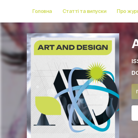
Головна
Статті та випуски
Про жур
IS
DO