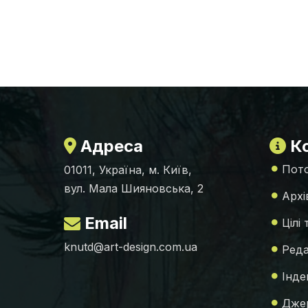
Адреса
Ко
Пото
01011, Україна, м. Київ,
вул. Мала Шияновська, 2
Архі
Email
Цілі
knutd@art-design.com.ua
Реда
Інде
Джер