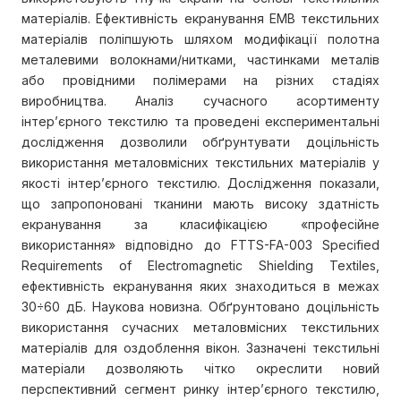
матеріалів. Ефективність екранування ЕМВ текстильних
матеріалів поліпшують шляхом модифікації полотна
металевими волокнами/нитками, частинками металів
або провідними полімерами на різних стадіях
виробництва. Аналіз сучасного асортименту
інтер’єрного текстилю та проведені експериментальні
дослідження дозволили обґрунтувати доцільність
використання металовмісних текстильних матеріалів у
якості інтер’єрного текстилю. Дослідження показали,
що запропоновані тканини мають високу здатність
екранування за класифікацією «професійне
використання» відповідно до FTTS-FA-003 Specified
Requirements of Electromagnetic Shielding Textiles,
ефективність екранування яких знаходиться в межах
30÷60 дБ. Наукова новизна. Обґрунтовано доцільність
використання сучасних металовмісних текстильних
матеріалів для оздоблення вікон. Зазначені текстильні
матеріали дозволяють чітко окреслити новий
перспективний сегмент ринку інтер’єрного текстилю,