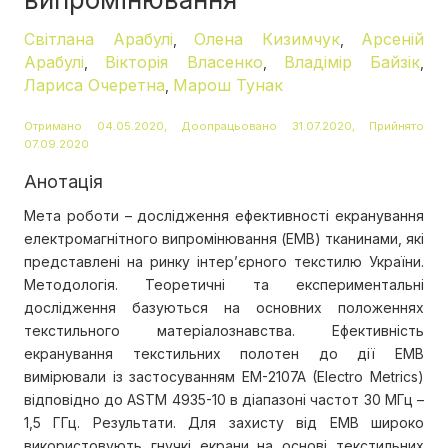
Світлана Арабулі
Олена Кизимчук
Арсеній
,
,
Арабулі
Вікторія Власенко
Владімір Байзік
,
,
,
Лариса Очеретна
Марош Тунак
,
Отримано 04.05.2020, Доопрацьовано 31.07.2020, Прийнято
07.09.2020
Анотація
Мета роботи – дослідження ефективності екранування
електромагнітного випромінювання (ЕМВ) тканинами, які
представлені на ринку інтер’єрного текстилю України.
Методологія. Теоретичні та експериментальні
дослідження базуються на основних положеннях
текстильного матеріалознавства. Ефективність
екранування текстильних полотен до дії EMВ
вимірювали із застосуванням EM-2107A (Electro Metrics)
відповідно до ASTM 4935-10 в діапазоні частот 30 МГц –
1,5 ГГц. Результати. Для захисту від ЕМВ широко
використовують гнучкі екрани на основі текстильних