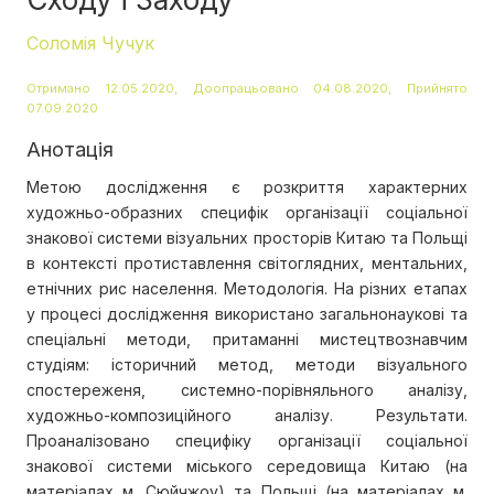
Соломія Чучук
Отримано 12.05.2020, Доопрацьовано 04.08.2020, Прийнято
07.09.2020
Анотація
Метою дослідження є розкриття характерних
художньо-образних специфік організації соціальної
знакової системи візуальних просторів Китаю та Польщі
в контексті протиставлення світоглядних, ментальних,
етнічних рис населення. Методологія. На різних етапах
у процесі дослідження використано загальнонаукові та
спеціальні методи, притаманні мистецтвознавчим
студіям: історичний метод, методи візуального
спостереженя, системно-порівняльного аналізу,
художньо-композиційного аналізу. Результати.
Проаналізовано специфіку організації соціальної
знакової системи міського середовища Китаю (на
матеріалах м. Сюйчжоу) та Польщі (на матеріалах м.