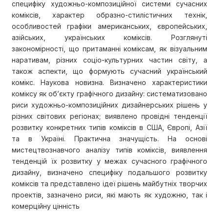
специфіку художньо-композиційної системи сучасних
коміксів, характер образно-стилістичних технік,
особливостей графіки американських, європейських,
азійських, українських коміксів. Розглянуті
закономірності, що притаманні коміксам, як візуальним
наративам, різних соціо-культурних частин світу, а
також аспекти, що формують сучасний український
комікс. Наукова новизна. Визначено характеристики
коміксу як об’єкту графічного дизайну: систематизовано
риси художньо-композиційних дизайнерських рішень у
різних світових регіонах; виявлено провідні тенденції
розвитку конкретних типів коміксів в США, Європі, Азії
та в Україні. Практична значущість. На основі
мистецтвознавчого аналізу типів коміксів, виявлення
тенденцій їх розвитку у межах сучасного графічного
дизайну, визначено специфіку подальшого розвитку
коміксів та представлено ідеї рішень майбутніх творчих
проектів, зазначено риси, які мають як художню, так і
комерційну цінність