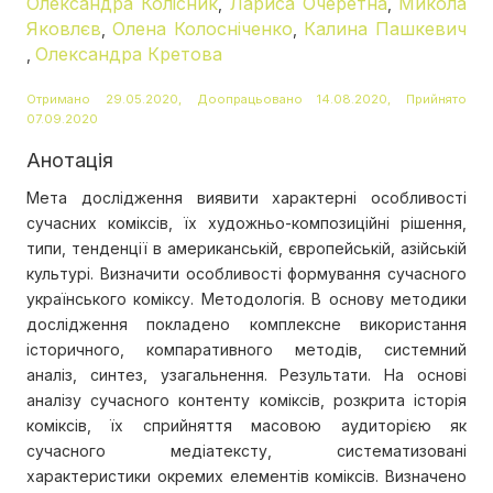
Олександра Колісник
Лариса Очеретна
Микола
,
,
Яковлєв
Олена Колосніченко
Калина Пашкевич
,
,
Олександра Кретова
,
Отримано 29.05.2020, Доопрацьовано 14.08.2020, Прийнято
07.09.2020
Анотація
Мета дослідження виявити характерні особливості
сучасних коміксів, їх художньо-композиційні рішення,
типи, тенденції в американській, європейській, азійській
культурі. Визначити особливості формування сучасного
українського коміксу. Методологія. В основу методики
дослідження покладено комплексне використання
історичного, компаративного методів, системний
аналіз, синтез, узагальнення. Результати. На основі
аналізу сучасного контенту коміксів, розкрита історія
коміксів, їх сприйняття масовою аудиторією як
сучасного медіатексту, систематизовані
характеристики окремих елементів коміксів. Визначено