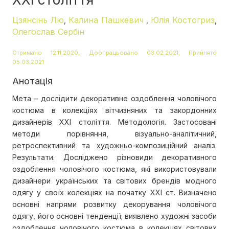
Цзянсінь Лю
Калина Пашкевич
Юлія Костогриз
,
,
,
Олегослав Сербін
Отримано 12.11.2020, Доопрацьовано 03.02.2021, Прийнято
05.03.2021
Анотація
Мета – дослідити декоративне оздоблення чоловічого
костюма в колекціях вітчизняних та закордонних
дизайнерів ХХІ століття. Методологія. Застосовані
методи порівняння, візуально-аналітичний,
ретроспективний та художньо-композиційний аналіз.
Результати. Досліджено різновиди декоративного
оздоблення чоловічого костюма, які використовували
дизайнери українських та світових брендів модного
одягу у своїх колекціях на початку ХХІ ст. Визначено
основні напрями розвитку декорування чоловічого
одягу, його основні тенденції; виявлено художні засоби
оздоблення чоловічого костюма в колекціях світових