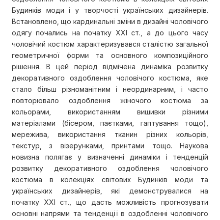
Будинків моди і у творчості українських дизайнерів.
Встановлено, що кардинальні зміни в дизайні чоловічого
одягу почались на початку ХХІ ст., а до цього часу
чоловічий костюм характеризувався сталістю загальної
геометричної форми та основного композиційного
рішення. В цей період відмічена динаміка розвитку
декоративного оздоблення чоловічого костюма, яке
стало більш різноманітним і неординарним, і часто
повторювало оздоблення жіночого костюма за
кольорами, використанням вишивки різними
матеріалами (бісером, паєтками, гаптування тощо),
мережива, використання тканин різних кольорів,
текстур, з візерунками, принтами тощо. Наукова
новизна полягає у визначенні динаміки і тенденцій
розвитку декоративного оздоблення чоловічого
костюма в колекціях світових Будинків моди та
українських дизайнерів, які демонструвалися на
початку ХХІ ст., що дасть можливість прогнозувати
основні напрями та тенденції в оздобленні чоловічого