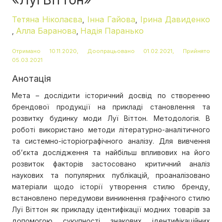
Тетяна Ніколаєва
Інна Гайова
Ірина Давиденко
,
,
Алла Баранова
Надія Паранько
,
,
Отримано 10.11.2020, Доопрацьовано 01.02.2021, Прийнято
05.03.2021
Анотація
Мета – дослідити історичний досвід по створенню
брендової продукції на прикладі становлення та
розвитку будинку моди Луї Віттон. Методологія. В
роботі використано методи літературно-аналітичного
та системно-історіографічного аналізу. Для вивчення
об’єкта дослідження та найбільш впливових на його
розвиток факторів застосовано критичний аналіз
наукових та популярних публікацій, проаналізовано
матеріали щодо історії утворення стилю бренду,
встановлено передумови виникнення графічного стилю
Луї Віттон як прикладу ідентифікації модних товарів за
допомогою сукупності знакових ідентифікаційних