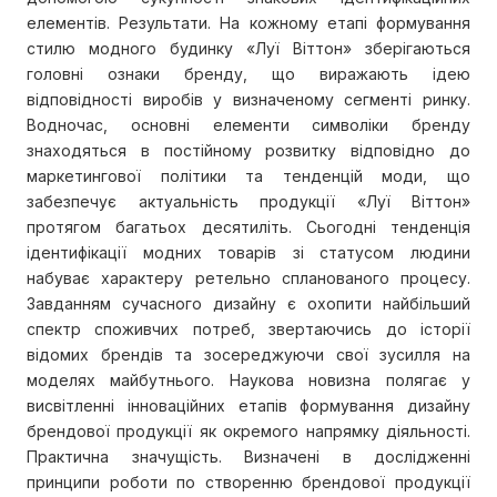
елементів. Результати. На кожному етапі формування
стилю модного будинку «Луї Віттон» зберігаються
головні ознаки бренду, що виражають ідею
відповідності виробів у визначеному сегменті ринку.
Водночас, основні елементи символіки бренду
знаходяться в постійному розвитку відповідно до
маркетингової політики та тенденцій моди, що
забезпечує актуальність продукції «Луї Віттон»
протягом багатьох десятиліть. Сьогодні тенденція
ідентифікації модних товарів зі статусом людини
набуває характеру ретельно спланованого процесу.
Завданням сучасного дизайну є охопити найбільший
спектр споживчих потреб, звертаючись до історії
відомих брендів та зосереджуючи свої зусилля на
моделях майбутнього. Наукова новизна полягає у
висвітленні інноваційних етапів формування дизайну
брендової продукції як окремого напрямку діяльності.
Практична значущість. Визначені в дослідженні
принципи роботи по створенню брендової продукції