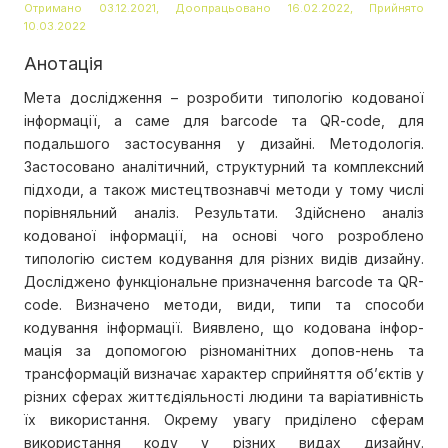
Отримано 03.12.2021, Доопрацьовано 16.02.2022, Прийнято
10.03.2022
Анотація
Мета дослідження – розробити типологію кодованої
інформації, а саме для barcode та QR-code, для
подальшого застосування у дизайні. Методологія.
Застосовано аналітичний, структурний та комплексний
підходи, а також мистецтвознавчі методи у тому числі
порівняльний аналіз. Результати. Здійснено аналіз
кодованої інформації, на основі чого розроблено
типологію систем кодування для різних видів дизайну.
Досліджено функціональне призначення barcode та QR-
code. Визначено методи, види, типи та способи
кодування інформації. Виявлено, що кодована інфор-
мація за допомогою різноманітних допов-нень та
трансформацій визначає характер сприйняття об’єктів у
різних сферах життєдіяльності людини та варіативність
їх використання. Окрему увагу приділено сферам
використання коду у різних видах дизайну.