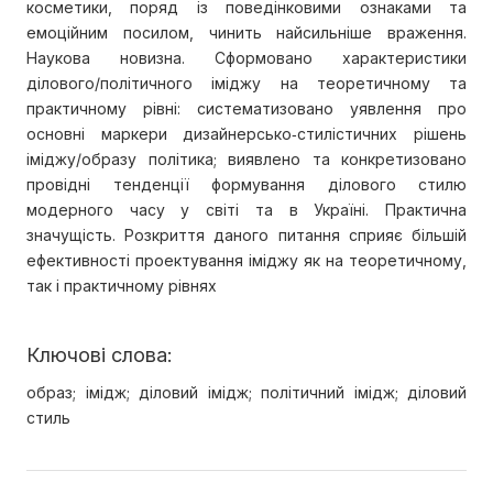
косметики, поряд із поведінковими ознаками та
емоційним посилом, чинить найсильніше враження.
Наукова новизна. Сформовано характеристики
ділового/політичного іміджу на теоретичному та
практичному рівні: систематизовано уявлення про
основні маркери дизайнерсько‐стилістичних рішень
іміджу/образу політика; виявлено та конкретизовано
провідні тенденції формування ділового стилю
модерного часу у світі та в Україні. Практична
значущість. Розкриття даного питання сприяє більшій
ефективності проектування іміджу як на теоретичному,
так і практичному рівнях
Ключові слова:
образ; імідж; діловий імідж; політичний імідж; діловий
стиль