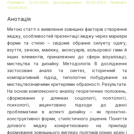
Отримано 22.02.2022, Доопрацьовано 03.05.2022, Прийнято
06.06.2022
Анотація
Метою статті є виявлення зовнішніх факторів створення
іміджу, особливостей презентації іміджу через маркери
форми та стилю – свідоме обрання силуету одягу,
взуття, зачіски, макіяжу, аксесуарів, кольорової гами й
інших елементів, приналежних до сфери візуалізації,
мистецтва та дизайну. Методологія. В дослідженні
застосовані аналіз та синтез, історичний та
компаративний підхід, типологічні побудування за
мистецтвознавчими критеріями образності. Результати.
На основі комплексного аналізу теоретичних положень,
сформованих у ділянках соціології, політології,
психології, акцентовано підходи до даної
проблематики в аспекті дизайну – як проєктно‐
конструктивної форми, стилістичного рішення. Поняття
ділового іміджу конкретизовано на прикладі
формування зовнішнього вигляду політиків різних країн і