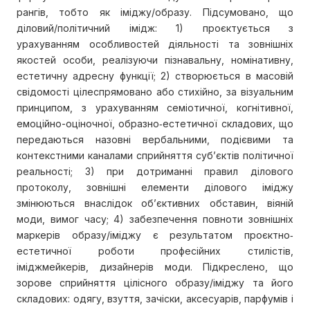
рангів, тобто як іміджу/образу. Підсумовано, що
діловий/політичний імідж: 1) проєктується з
урахуванням особливостей діяльності та зовнішніх
якостей особи, реалізуючи пізнавальну, номінативну,
естетичну адресну функції; 2) створюється в масовій
свідомості цілеспрямовано або стихійно, за візуальним
принципом, з урахуванням семіотичної, когнітивної,
емоційно-оціночної, образно‐естетичної складових, що
передаються назовні вербальними, подієвими та
контекстними каналами сприйняття суб’єктів політичної
реальності; 3) при дотриманні правил ділового
протоколу, зовнішні елементи ділового іміджу
змінюються внаслідок об’єктивних обставин, віяній
моди, вимог часу; 4) забезпечення повноти зовнішніх
маркерів образу/іміджу є результатом проєктно‐
естетичної роботи професійних стилістів,
іміджмейкерів, дизайнерів моди. Підкреслено, що
зорове сприйняття цілісного образу/іміджу та його
складових: одягу, взуття, зачіски, аксесуарів, парфумів і