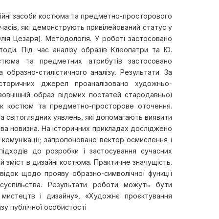
ційні засоби костюма та предметно-просторового
часів, які демонструють привілейований статус у
Юлія Цезаря). Методологія. У роботі застосовано
етоди. Під час аналізу образів Клеопатри та Ю.
остюма та предметних атрибутів застосовано
 образно-стилістичного аналізу. Результати. За
сторичних джерел проаналізовано художньо-
 зовнішній образ відомих постатей стародавньої
, як костюм та предметно-просторове оточення.
та світоглядних уявлень, які допомагають виявити
ова новизна. На історичних прикладах досліджено
 комунікації; запропоновано вектор осмислення і
підходів до розробки і застосування сучасних
ий зміст в дизайні костюма. Практичне значущість.
ідок щодо прояву образно-символічної функції
суспільства. Результати роботи можуть бути
я мистецтв і дизайну», «Художнє проєктування
зу публічної особистості