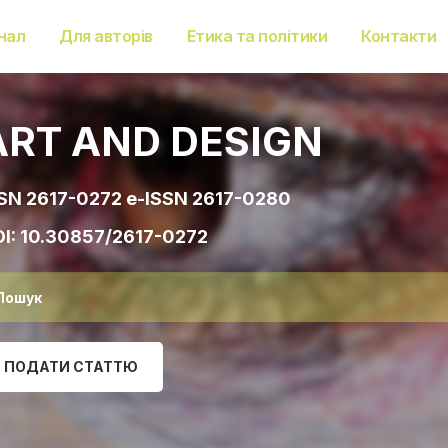
нал
Для авторів
Етика та політики
Контакти
ART AND DESIGN
SN 2617-0272 e-ISSN 2617-0280
I:
10.30857/2617-0272
ПОДАТИ СТАТТЮ