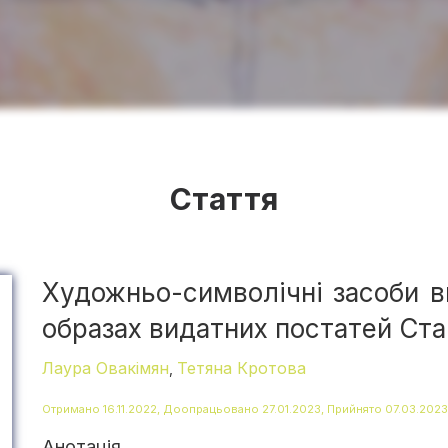
Стаття
Художньо-символічні засоби в
образах видатних постатей Ста
Лаура Овакімян
Тетяна Кротова
,
Отримано 16.11.2022, Доопрацьовано 27.01.2023, Прийнято 07.03.2023
Анотація