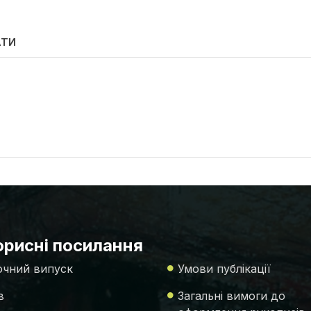
АТИ
рисні посилання
чний випуск
Умови публікації
в
Загальні вимоги до