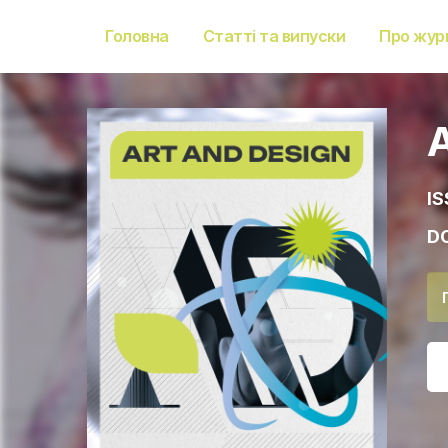
Головна
Статті та випуски
Про жур
IS
DO