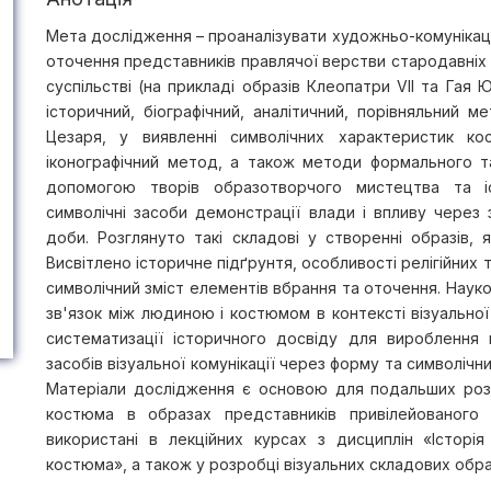
Мета дослідження – проаналізувати художньо-комуніка
оточення представників правлячої верстви стародавніх 
суспільстві (на прикладі образів Клеопатри VII та Гая 
історичний, біографічний, аналітичний, порівняльний м
Цезаря, у виявленні символічних характеристик к
іконографічний метод, а також методи формального та
допомогою творів образотворчого мистецтва та і
символічні засоби демонстрації влади і впливу через
доби. Розглянуто такі складові у створенні образів
Висвітлено історичне підґрунтя, особливості релігійних 
символічний зміст елементів вбрання та оточення. Наук
зв'язок між людиною і костюмом в контексті візуальної
систематизації історичного досвіду для вироблення 
засобів візуальної комунікації через форму та символічн
Матеріали дослідження є основою для подальших розв
костюма в образах представників привілейованого 
використані в лекційних курсах з дисциплін «Історі
костюма», а також у розробці візуальних складових обра