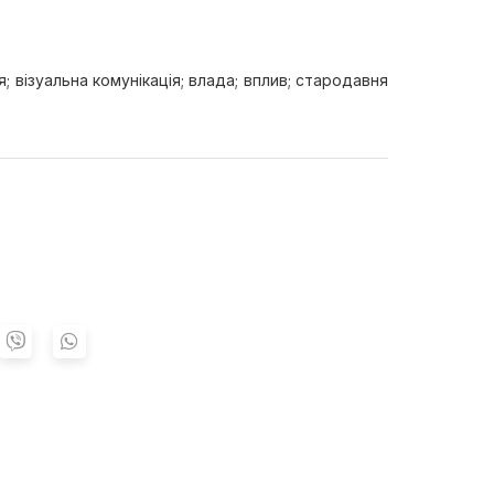
візуальна комунікація; влада; вплив; стародавня