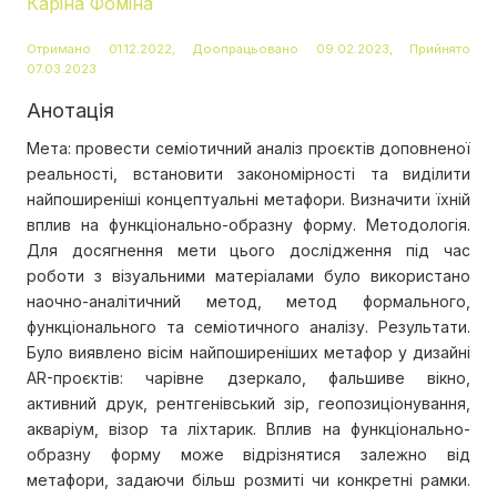
Каріна Фоміна
Отримано 01.12.2022, Доопрацьовано 09.02.2023, Прийнято
07.03.2023
Анотація
Мета: провести семіотичний аналіз проєктів доповненої
реальності, встановити закономірності та виділити
найпоширеніші концептуальні метафори. Визначити їхній
вплив на функціонально-образну форму. Методологія.
Для досягнення мети цього дослідження під час
роботи з візуальними матеріалами було використано
наочно-аналітичний метод, метод формального,
функціонального та семіотичного аналізу. Результати.
Було виявлено вісім найпоширеніших метафор у дизайні
AR-проєктів: чарівне дзеркало, фальшиве вікно,
активний друк, рентгенівський зір, геопозиціонування,
акваріум, візор та ліхтарик. Вплив на функціонально-
образну форму може відрізнятися залежно від
метафори, задаючи більш розмиті чи конкретні рамки.