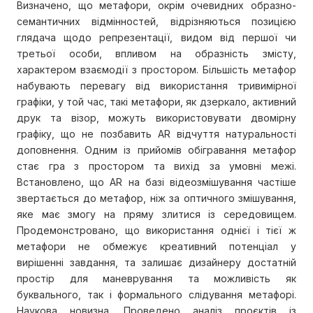
Визначено, що метафори, окрім очевидних образно-
семантичних відмінностей, відрізняються позицією
глядача щодо репрезентації, видом від першої чи
третьої особи, впливом на образність змісту,
характером взаємодії з простором. Більшість метафор
набувають перевагу від використання тривимірної
графіки, у той час, такі метафори, як дзеркало, активний
друк та візор, можуть використовувати двомірну
графіку, що не позбавить AR відчуття натуральності
доповнення. Одним із прийомів обігравання метафор
стає гра з простором та вихід за умовні межі.
Встановлено, що AR на базі відеозмішування частіше
звертається до метафор, ніж за оптичного змішування,
яке має змогу на пряму злитися із середовищем.
Продемонстровано, що використання однієї і тієї ж
метафори не обмежує креативний потенціал у
вирішенні завдання, та залишає дизайнеру достатній
простір для маневрування та можливість як
буквального, так і формального слідування метафорі.
Наукова новизна. Проведено аналіз проєктів із