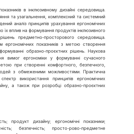
показників в інклюзивному дизайні середовища.
яння та узагальнення, комплексний та системний
дений аналіз принципів урахування ергономічних
о їх вплив на формування продуктів інклюзивного
 рішень предметно-просторового середовища.
ям ергономічних показників з метою створення
у формуванні образно-проєктних рішень. Наукова
ння вимог ергономіки у формуванні сучасного
етою при створенні комфортного, безпечного,
людей з обмеженими можливостями. Практична
 спектр використання принципів ергономічних
зайну, а також при розробці образно-проєктних
сть; продукт дизайну; ергономічні показники;
ість; безпечність; просто-рово-предметне