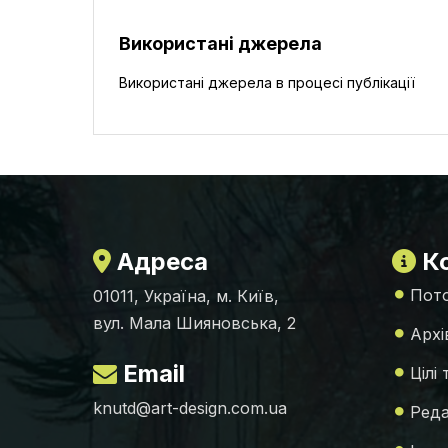
Використані джерела
Використані джерела в процесі публікації
Адреса
Ко
Пото
01011, Україна, м. Київ,
вул. Мала Шияновська, 2
Архі
Email
Цілі
knutd@art-design.com.ua
Реда