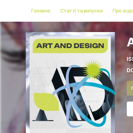
Головна
Статті та випуски
Про жур
IS
DO