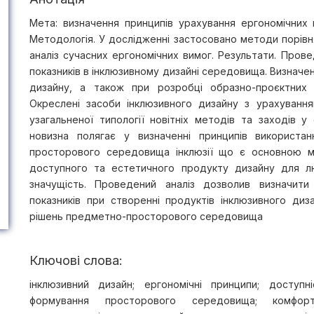
Мета: визначення принципів урахування ергономічних 
Методологія. У дослідженні застосовано методи порівн
аналіз сучасних ергономічних вимог. Результати. Прове
показників в інклюзивному дизайні середовища. Визначен
дизайну, а також при розробці образно-проєктних
Окреслені засоби інклюзивного дизайну з урахуванн
узагальненої типології новітніх методів та заходів 
новизна полягає у визначенні принципів використа
просторового середовища інклюзії що є основною м
доступного та естетичного продукту дизайну для 
значущість. Проведений аналіз дозволив визначити
показників при створенні продуктів інклюзивного ди
рішень предметно-просторового середовища
Ключові слова:
інклюзивний дизайн; ергономічні принципи; доступні
формування просторового середовища; комфортн