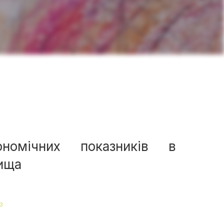
номічних показників в
ища
3