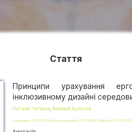
Стаття
Принципи урахування ерго
інклюзивному дизайні середов
Наталія Чупріна
Валерій Булатов
,
Отримано 03.11.2022, Доопрацьовано 20.01.2023, Прийнято 07.03.202
Анотація