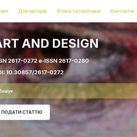
нал
Для авторів
Етика та політики
Контакти
ART AND DESIGN
SN 2617-0272 e-ISSN 2617-0280
I:
10.30857/2617-0272
ПОДАТИ СТАТТЮ