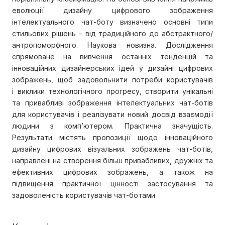
еволюції дизайну цифрового зображення
інтелектуального чат-боту визначено основні типи
стильових рішень – від традиційного до абстрактного/
антропоморфного. Наукова новизна. Дослідження
спрямоване на вивчення останніх тенденцій та
інноваційних дизайнерських ідей у дизайні цифрових
зображень, щоб задовольнити потреби користувачів
і виклики технологічного прогресу, створити унікальні
та привабливі зображення інтелектуальних чат-ботів
для користувачів і реалізувати новий досвід взаємодії
людини з комп’ютером. Практична значущість.
Результати містять пропозиції щодо інноваційного
дизайну цифрових візуальних зображень чат-ботів,
направлені на створення більш привабливих, дружніх та
ефективних цифрових зображень, а також на
підвищення практичної цінності застосування та
задоволеність користувачів чат-ботами