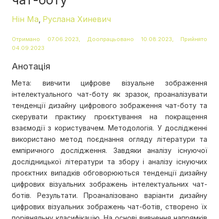
Нін Ма
Руслана Хиневич
,
Отримано 07.06.2023, Доопрацьовано 10.08.2023, Прийнято
04.09.2023
Анотація
Мета: вивчити цифрове візуальне зображення
інтелектуального чат-боту як зразок, проаналізувати
тенденції дизайну цифрового зображення чат-боту та
скерувати практику проєктування на покращення
взаємодії з користувачем. Методологія. У дослідженні
використано метод поєднання огляду літератури та
емпіричного дослідження. Завдяки аналізу існуючої
дослідницької літератури та збору і аналізу існуючих
проєктних випадків обговорюються тенденції дизайну
цифрових візуальних зображень інтелектуальних чат-
ботів. Результати. Проаналізовано варіанти дизайну
цифрових візуальних зображень чат-ботів, створено їх
порівняльну класифікацію. На основі вивчення напрямків