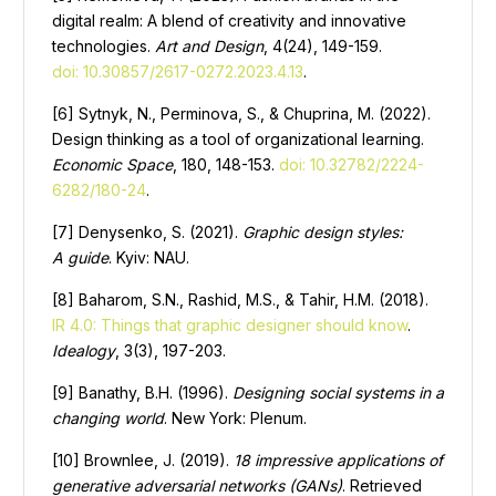
digital realm: A blend of creativity and innovative
technologies.
Art and Design
, 4(24), 149-159.
doi: 10.30857/2617-0272.2023.4.13
.
[6] Sytnyk, N., Perminova, S., & Chuprina, M. (2022).
Design thinking as a tool of organizational learning.
Economic Space
, 180, 148-153.
doi: 10.32782/2224-
6282/180-24
.
[7] Denysenko, S. (2021).
Graphic design styles:
A guide
. Kyiv: NAU.
[8] Baharom, S.N., Rashid, M.S., & Tahir, H.M. (2018).
IR 4.0: Things that graphic designer should know
.
Idealogy
, 3(3), 197-203.
[9] Banathy, B.H. (1996).
Designing social systems in a
changing world
. New York: Plenum.
[10] Brownlee, J. (2019).
18 impressive applications of
generative adversarial networks (GANs)
. Retrieved