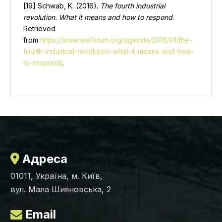
[19] Schwab, K. (2016).
The fourth industrial
revolution. What it means and how to respond
.
Retrieved
from
https://www.weforum.org/agenda/2016/01/the-
fourth-industrial-revolution-what-it-means-and-how-
to-respond/
.
Адреса
01011, Україна, м. Київ,
вул. Мала Шияновська, 2
Email