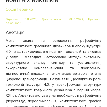
Софія Геренко
Отримано 01.11.2023, Доопрацьовано 23.01.2024, Прийнято
03.03.2024
Анотація
Мета: аналіз та осмислення рефреймінгу
компетентності графічного дизайнера в епоху Індустрії
4.0., відштовхуючись від новітніх тенденцій та викликів
у галузі. Методика. Застосовано методи системно-
структурного аналізу, синтезу та узагальнення;
використано компетентнісний та проблемно-
діагностичний підходи, а також аналіз векторів і етапів
цифрової трансформації. Результати. Досліджено роль
технологій Індустрії 4.0. у трансформації структури
компетентності графічного дизайнера в першій чверті
ХХІ ст. Акцентовано увагу на необхідності рефреймінгу
(перегляду, переосмислення) компетентності графіків
під впливом новітніх цифрових технологій, що є