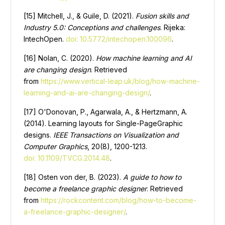
[15] Mitchell, J., & Guile, D. (2021).
Fusion skills and
Industry 5.0: Conceptions and challenges
. Rijeka:
IntechOpen.
doi: 10.5772/intechopen.100096
.
[16] Nolan, C. (2020).
How machine learning and AI
are changing design
. Retrieved
from
https://www.vertical-leap.uk/blog/how-machine-
learning-and-ai-are-changing-design/
.
[17] O'Donovan, P., Agarwala, A., & Hertzmann, A.
(2014). Learning layouts for Single-PageGraphic
designs.
IEEE Transactions on Visualization and
Computer Graphics
, 20(8), 1200-1213.
doi: 10.1109/TVCG.2014.48
.
[18] Osten von der, B. (2023).
A guide to how to
become a freelance graphic designer
. Retrieved
from
https://rockcontent.com/blog/how-to-become-
a-freelance-graphic-designer/
.