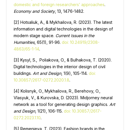
domestic and foreign researchers’ approaches
.
Economy and Society
, 13, 1476-1482.
[2] Hotsaliuk, A., & Mykhailova, R. (2023). The latest
information and digital technologies in the design of
modern stage space.
Current Issues in the
Humanities
, 65(1), 91-96.
doi: 10.24919/2308-
4863/65-1-14
.
[3] Kysyl, S., Poliakova, O., & Bulhakova, T. (2020).
Digital technologies in the interior design of civil
buildings.
Art and Design
, 1(9), 105-114.
doi:
10.30857/2617-0272.2020.1.8
.
[4] Kolisnyk, O., Mykhailova, R., Berehovy, O.,
Vlasyuk, V., & Kurovska, D. (2023). Midjorney neural
network as a tool for generating design graphics.
Art
and Design
, 1(21), 106-115.
doi: 10.30857/2617-
0272.2023.1.10
.
[5] Remenieva, T. (2023). Fashion brands in the