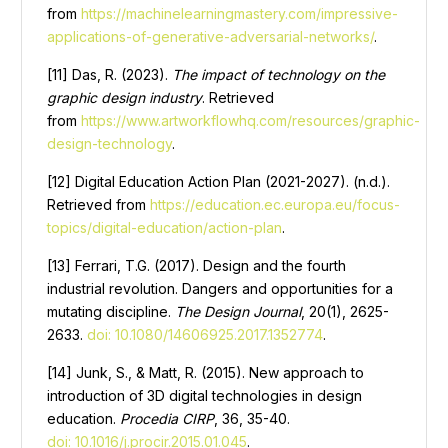
from
https://machinelearningmastery.com/impressive-
applications-of-generative-adversarial-networks/
.
[11] Das, R. (2023).
The impact of technology on the
graphic design industry
. Retrieved
from
https://www.artworkflowhq.com/resources/graphic-
design-technology
.
[12] Digital Education Action Plan (2021-2027). (n.d.).
Retrieved from
https://education.ec.europa.eu/focus-
topics/digital-education/action-plan
.
[13] Ferrari, T.G. (2017). Design and the fourth
industrial revolution. Dangers and opportunities for a
mutating discipline.
The Design Journal
, 20(1), 2625-
2633.
doi: 10.1080/14606925.2017.1352774
.
[14] Junk, S., & Matt, R. (2015). New approach to
introduction of 3D digital technologies in design
education.
Procedia CIRP
, 36, 35-40.
doi: 10.1016/j.procir.2015.01.045
.