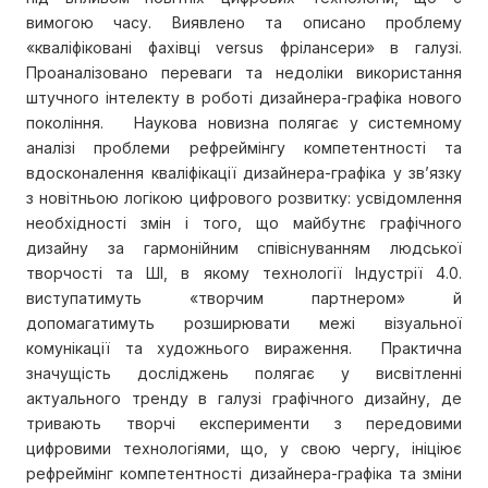
вимогою часу. Виявлено та описано проблему
«кваліфіковані фахівці versus фрілансери» в галузі.
Проаналізовано переваги та недоліки використання
штучного інтелекту в роботі дизайнера-графіка нового
покоління. Наукова новизна полягає у системному
аналізі проблеми рефреймінгу компетентності та
вдосконалення кваліфікації дизайнера-графіка у зв’язку
з новітньою логікою цифрового розвитку: усвідомлення
необхідності змін і того, що майбутнє графічного
дизайну за гармонійним співіснуванням людської
творчості та ШІ, в якому технології Індустрії 4.0.
виступатимуть «творчим партнером» й
допомагатимуть розширювати межі візуальної
комунікації та художнього вираження. Практична
значущість досліджень полягає у висвітленні
актуального тренду в галузі графічного дизайну, де
тривають творчі експерименти з передовими
цифровими технологіями, що, у свою чергу, ініціює
рефреймінг компетентності дизайнера-графіка та зміни