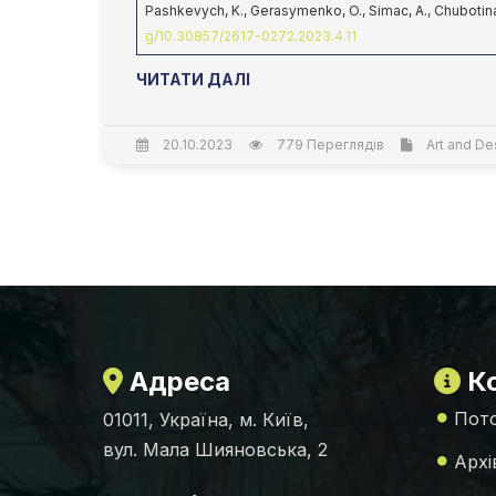
Pashkevych, K., Gerasymenko, O., Simac, A., Chubotina
g/10.30857/2617-0272.2023.4.11
ЧИТАТИ ДАЛІ
20.10.2023
779 Переглядів
Art and De
Адреса
Ко
Пото
01011, Україна, м. Київ,
вул. Мала Шияновська, 2
Архі