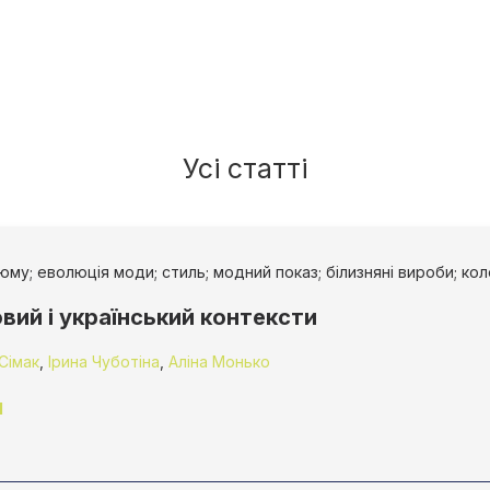
Усі статті
юму; еволюція моди; стиль; модний показ; білизняні вироби; кол
овий і український контексти
Сімак
,
Ірина Чуботіна
,
Аліна Монько
1