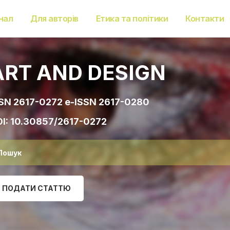
нал
Для авторів
Етика та політики
Контакти
ART AND DESIGN
SN 2617-0272 e-ISSN 2617-0280
I:
10.30857/2617-0272
ПОДАТИ СТАТТЮ