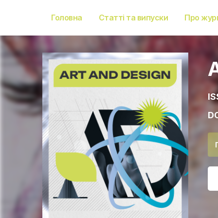
Головна
Статті та випуски
Про жур
IS
DO