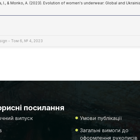
, I., & Monko, A. (2023). Evolution of women's underwear: Global and Ukraini
sign - Том 6, № 4, 2023
рисні посилання
чний випуск
Умови публікації
в
Загальні вимоги до
оформлення рукописів