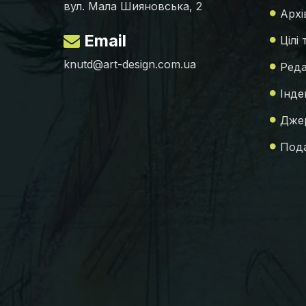
вул. Мала Шияновська, 2
Архі
Email
Цілі
knutd@art-design.com.ua
Реда
Інде
Джер
Пода