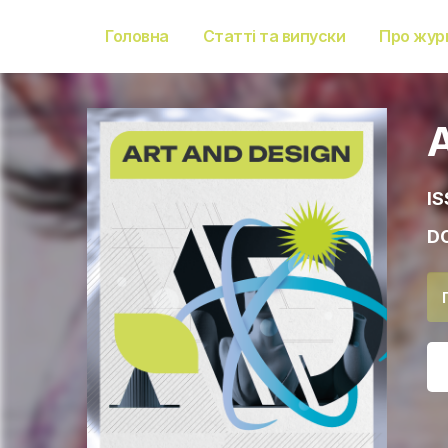
Головна
Статті та випуски
Про жур
IS
DO