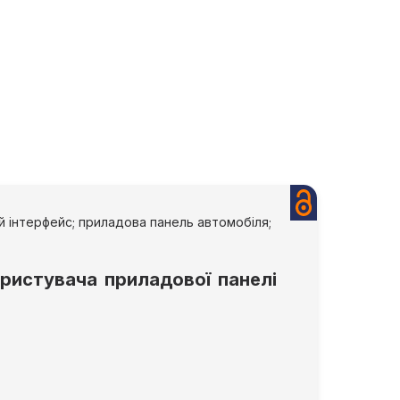
ий інтерфейс; приладова панель автомобіля;
ористувача приладової панелі