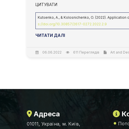
ЦИТУВАТИ
Kutsenko, A., & Kolosnichenko, O. (2022). Application 
s://doi.org/10.30857/2617-0272.2022.2.9
ЧИТАТИ ДАЛІ
06.06.2022
611 Переглядів
Art and Des
Адреса
Ко
Пото
01011, Україна, м. Київ,