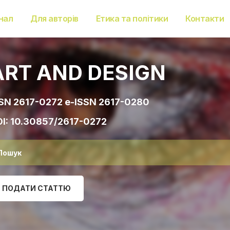
нал
Для авторів
Етика та політики
Контакти
ART AND DESIGN
SN 2617-0272 e-ISSN 2617-0280
I:
10.30857/2617-0272
ПОДАТИ СТАТТЮ