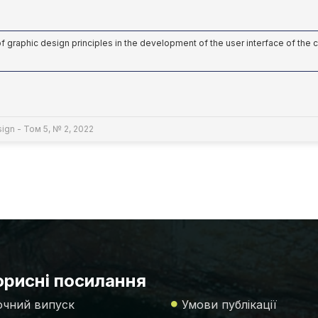
of graphic design principles in the development of the user interface of the c
ign - Том 5, № 2, 2022
рисні посилання
чний випуск
Умови публікації