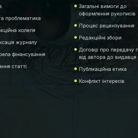
в
Загальні вимоги до
оформлення рукописів
 та проблематика
Процес рецензування
кційна колегія
Редакційні збори
ксація журналу
Договір про передачу 
ела фінансування
від автора до видавця
ння статті
Публікаційна етика
Конфлікт інтересів