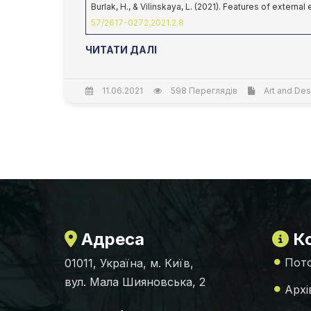
Burlak, H., & Vilinskaya, L. (2021). Features of externa
57/2617-0272.2021.2.8
ЧИТАТИ ДАЛІ
11.06.2021
598 Переглядів
Art and Des
Адреса
Ко
Пото
01011, Україна, м. Київ,
вул. Мала Шияновська, 2
Архі