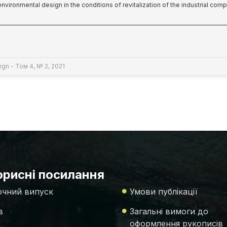
l environmental design in the conditions of revitalization of the industrial com
ign - Том 4, № 2, 2021
рисні посилання
чний випуск
Умови публікації
в
Загальні вимоги до
оформлення рукописів