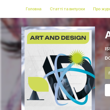
Головна
Статті та випуски
Про жур
IS
DO