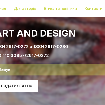
нал
Для авторів
Етика та політики
Контакти
ART AND DESIGN
SN 2617-0272 e-ISSN 2617-0280
I:
10.30857/2617-0272
ПОДАТИ СТАТТЮ