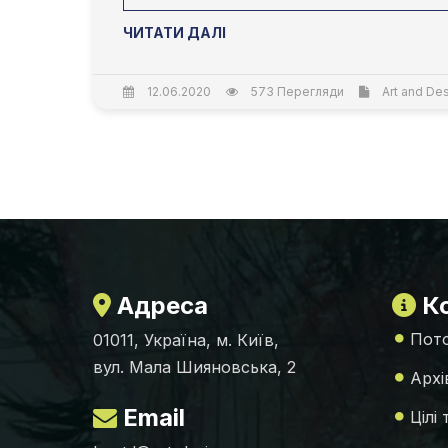
ЧИТАТИ ДАЛІ
12.06.2020
573 Перегляди
Art and Des
Адреса
Ко
Пото
01011, Україна, м. Київ,
вул. Мала Шияновська, 2
Архі
Email
Цілі