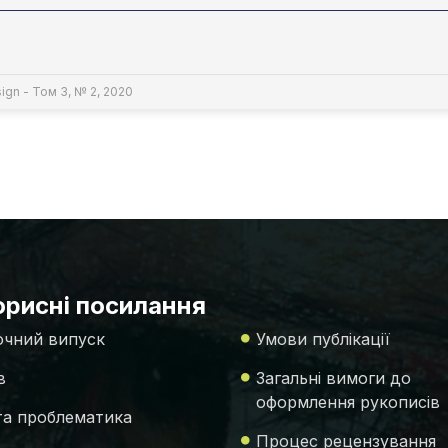
ign - Том 3, № 2, 2020
рисні посилання
чний випуск
Умови публікації
в
Загальні вимоги до
оформлення рукописів
 та проблематика
Процес рецензування