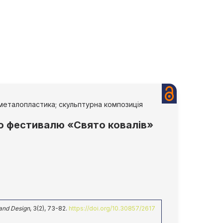
металопластика; скульптурна композиція
го фестивалю «Свято ковалів»
 and Design
, 3(2), 73-82.
https://doi.org/10.30857/2617