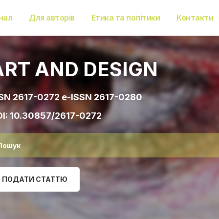
нал
Для авторів
Етика та політики
Контакти
ART AND DESIGN
SN 2617-0272 e-ISSN 2617-0280
I:
10.30857/2617-0272
ПОДАТИ СТАТТЮ