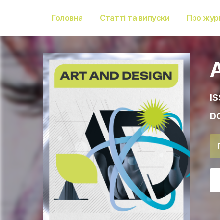
Головна
Статті та випуски
Про жур
IS
DO