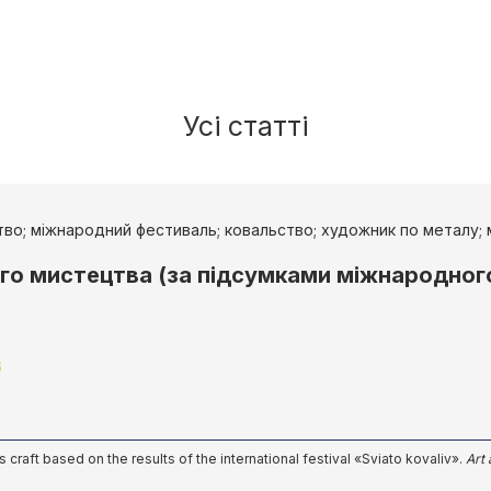
Усі статті
во; міжнародний фестиваль; ковальство; художник по металу; 
ого мистецтва (за підсумками міжнародно
6
 craft based on the results of the international festival «Sviato kovaliv».
Art