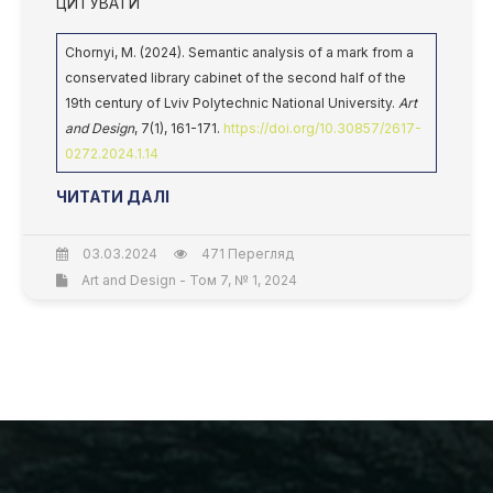
ЦИТУВАТИ
Chornyi, M. (2024). Semantic analysis of a mark from a
conservated library cabinet of the second half of the
19th century of Lviv Polytechnic National University.
Art
and Design
, 7(1), 161-171.
https://doi.org/10.30857/2617-
0272.2024.1.14
ЧИТАТИ ДАЛІ
03.03.2024
471 Перегляд
Art and Design - Том 7, № 1, 2024