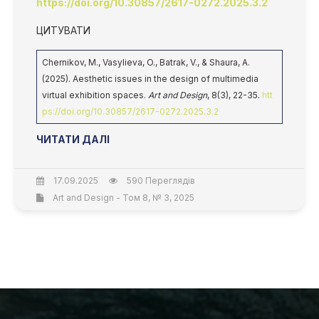
https://doi.org/10.30857/2617-0272.2025.3.2
ЦИТУВАТИ
Chernikov, M., Vasylieva, O., Batrak, V., & Shaura, A.
(2025). Aesthetic issues in the design of multimedia
virtual exhibition spaces.
Art and Design
, 8(3), 22-35.
htt
ps://doi.org/10.30857/2617-0272.2025.3.2
ЧИТАТИ ДАЛІ
17.09.2025
590 Переглядів
Art and Design - Том 8, № 3, 2025