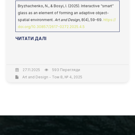
Bryzhachenko, N., & Bosyi, I. (2025). Interactive “smart”
glass as an element of forming an adaptive object-
spatial environment.
Art and Design
, 8(4), 59-69.
https://
doi.org/10.30857/2617-0272.2025.4.5
ЧИТАТИ ДАЛІ
27.11.2025
593 Перегляди
Art and Design - Том 8, № 4, 2025