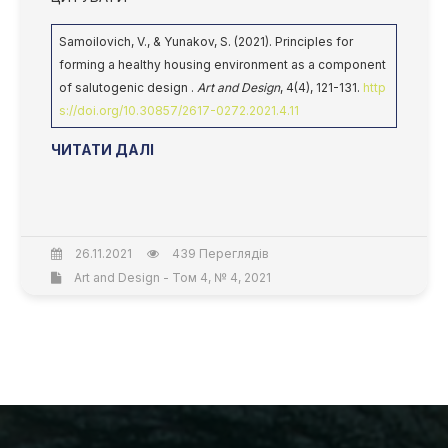
Samoilovich, V., & Yunakov, S. (2021). Principles for
forming a healthy housing environment as a component
of salutogenic design .
Art and Design
, 4(4), 121-131.
http
s://doi.org/10.30857/2617-0272.2021.4.11
ЧИТАТИ ДАЛІ
26.11.2021
439 Переглядів
Art and Design - Том 4, № 4, 2021