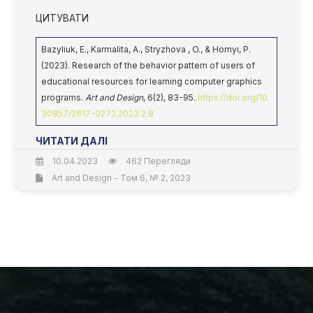
ЦИТУВАТИ
Bazyliuk, E., Karmalita, A., Stryzhova , O., & Hornyi, P.
(2023). Research of the behavior pattern of users of
educational resources for learning computer graphics
programs.
Art and Design
, 6(2), 83-95.
https://doi.org/10.
30857/2617-0272.2023.2.8
ЧИТАТИ ДАЛІ
10.04.2023
462 Перегляди
Art and Design - Том 6, № 2, 2023