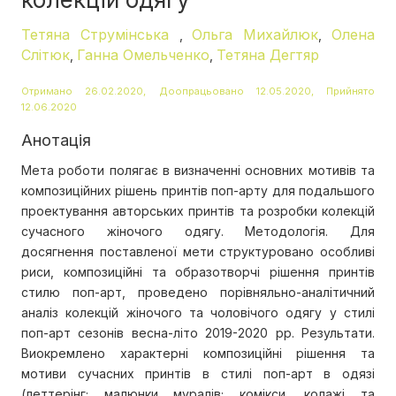
Тетяна Струмінська
Ольга Михайлюк
Олена
,
,
Слітюк
Ганна Омельченко
Тетяна Дегтяр
,
,
Отримано 26.02.2020, Доопрацьовано 12.05.2020, Прийнято
12.06.2020
Анотація
Мета роботи полягає в визначенні основних мотивів та
композиційних рішень принтів поп-арту для подальшого
проектування авторських принтів та розробки колекцій
сучасного жіночого одягу. Методологія. Для
досягнення поставленої мети структуровано особливі
риси, композиційні та образотворчі рішення принтів
стилю поп-арт, проведено порівняльно-аналітичний
аналіз колекцій жіночого та чоловічого одягу у стилі
поп-арт сезонів весна-літо 2019-2020 рр. Результати.
Виокремлено характерні композиційні рішення та
мотиви сучасних принтів в стилі поп-арт в одязі
(леттерінг; малюнки муралів; комікси, колажі та