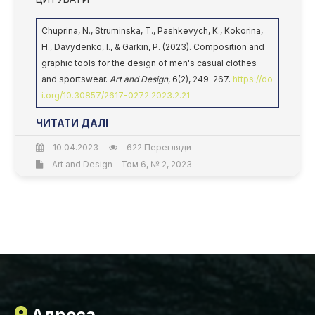
Chuprina, N., Struminska, T., Pashkevych, K., Kokorina,
H., Davydenko, I., & Garkin, P. (2023). Composition and
graphic tools for the design of men's casual clothes
and sportswear.
Art and Design
, 6(2), 249-267.
https://do
i.org/10.30857/2617-0272.2023.2.21
ЧИТАТИ ДАЛІ
10.04.2023
622 Перегляди
Art and Design - Том 6, № 2, 2023
Адреса