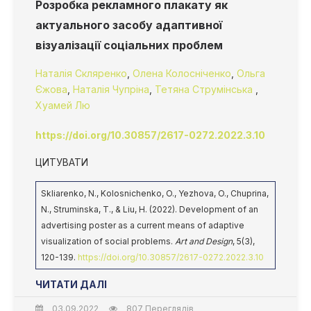
Розробка рекламного плакату як
актуального засобу адаптивної
візуалізації соціальних проблем
Наталія Скляренко
,
Олена Колосніченко
,
Ольга
Єжова
,
Наталія Чупріна
,
Тетяна Струмінська
,
Хуамей Лю
https://doi.org/10.30857/2617-0272.2022.3.10
ЦИТУВАТИ
Skliarenko, N., Kolosnichenko, O., Yezhova, O., Chuprina,
N., Struminska, T., & Liu, H. (2022). Development of an
advertising poster as a current means of adaptive
visualization of social problems.
Art and Design
, 5(3),
120-139.
https://doi.org/10.30857/2617-0272.2022.3.10
ЧИТАТИ ДАЛІ
03.09.2022
807 Переглядів