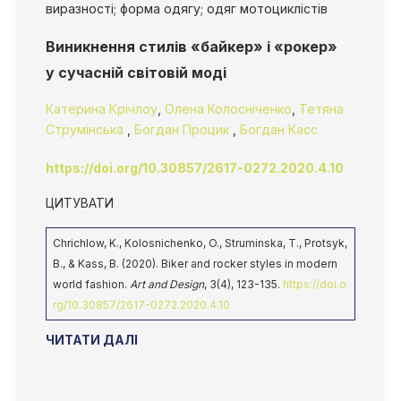
виразності; форма одягу; одяг мотоциклістів
Виникнення стилів «байкер» і «рокер»
у сучасній світовій моді
Катерина Крічлоу
,
Олена Колосніченко
,
Тетяна
Струмінська
,
Богдан Процик
,
Богдан Касс
https://doi.org/10.30857/2617-0272.2020.4.10
ЦИТУВАТИ
Chrichlow, K., Kolosnichenko, O., Struminska, T., Protsyk,
B., & Kass, B. (2020). Biker and rocker styles in modern
world fashion.
Art and Design
, 3(4), 123-135.
https://doi.o
rg/10.30857/2617-0272.2020.4.10
ЧИТАТИ ДАЛІ