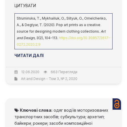
ЦИТУВАТИ
Struminska, T., Mykhailiuk, O., Slityuk, O., Omelchenko,
A., & Degtyar, T. (2020). Pop art prints as a creative
source for designing modern clothing collections.
Art
and Design
, 3(2), 104-113.
https://doi.org/10.30857/2617-
0272.2020.2.9
ЧИТАТИ ДАЛІ
12.06.2020
663 Перегляди
Art and Design - Том 3, № 2, 2020
Ключові слова:
одяг водіїв моторизованих
транспортних засобів; субкультура; архетип;
байкери; рокери; засоби композиційної