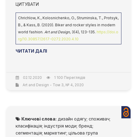
ЦИТУВАТИ
Chrichlow, K., Kolosnichenko, O., Struminska, T., Protsyk,
B., & Kass, B. (2020). Biker and rocker styles in modern
world fashion.
Art and Design
, 3(4), 123-135.
https://doi.o
rg/10.30857/2617-0272.2020.4.10
ЧИТАТИ ДАЛІ
02.12.2020
1 100 Переглядів
Art and Design - Том 3, № 4, 2020
Ключові слова:
дизайн одягу; споживач;
класифікація; індустрія моди; бренд;
сегментація; маркетинг; цільова група