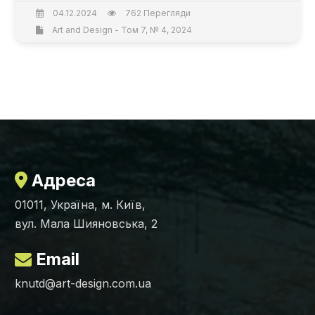
04.12.2024
762 Перегляди
Art and Design - Том 7, № 4, 2024
Адреса
01011, Україна, м. Київ,
вул. Мала Шияновська, 2
Email
knutd@art-design.com.ua