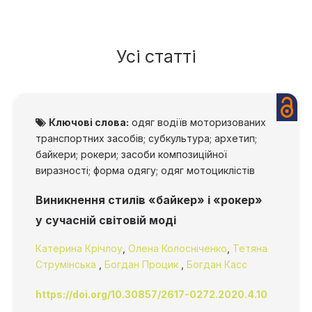
Усі статті
Ключові слова:
одяг водіїв моторизованих
транспортних засобів; субкультура; архетип;
байкери; рокери; засоби композиційної
виразності; форма одягу; одяг мотоциклістів
Виникнення стилів «байкер» і «рокер»
у сучасній світовій моді
Катерина Крічлоу
,
Олена Колосніченко
,
Тетяна
Струмінська
,
Богдан Процик
,
Богдан Касс
https://doi.org/10.30857/2617-0272.2020.4.10