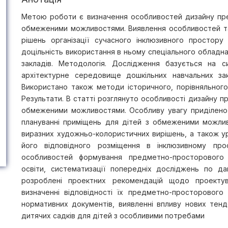
Метою роботи є визначення особливостей дизайну пр
обмеженими можливостями. Виявлення особливостей та
рішень організації сучасного інклюзивного простор
доцільність використання в ньому спеціального обладна
закладів. Методологія. Дослідження базується на с
архітектурне середовище дошкільних навчальних закл
Використано також методи історичного, порівняльного
Результати. В статті розглянуто особливості дизайну
обмеженими можливостями. Особливу увагу приділено
плануванні приміщень для дітей з обмеженими можлив
виразних художньо-колористичних вирішень, а також у
його відповідного розміщення в інклюзивному прос
особливостей формування предметно-просторового 
освіти, систематизації попередніх досліджень по да
розроблені проектних рекомендацій щодо проектува
визначенні відповідності їх предметно-просторовог
нормативних документів, виявленні впливу нових тен
дитячих садків для дітей з особливими потребами