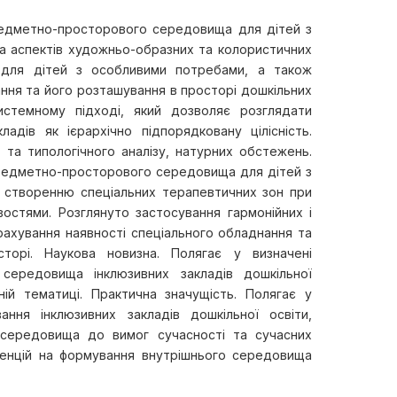
едметно-просторового середовища для дітей з
 аспектів художньо-образних та колористичних
у для дітей з особливими потребами, а також
ння та його розташування в просторі дошкільних
истемному підході, який дозволяє розглядати
адів як ієрархічно підпорядковану цілісність.
 та типологічного аналізу, натурних обстежень.
 предметно-просторового середовища для дітей з
 створенню спеціальних терапевтичних зон при
остями. Розглянуто застосування гармонійних і
рахування наявності спеціального обладнання та
торі. Наукова новизна. Полягає у визначені
середовища інклюзивних закладів дошкільної
ній тематиці. Практична значущість. Полягає у
ння інклюзивних закладів дошкільної освіти,
о середовища до вимог сучасності та сучасних
денцій на формування внутрішнього середовища