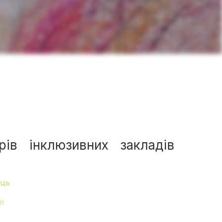
рів інклюзивних закладів
ець
21