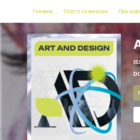
Головна
Статті та випуски
Про жур
IS
DO