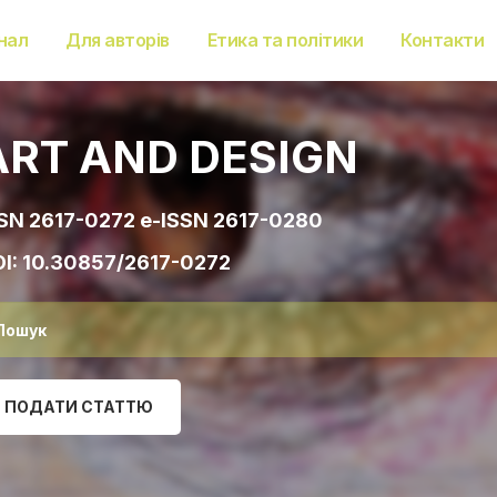
нал
Для авторів
Етика та політики
Контакти
ART AND DESIGN
SN 2617-0272 e-ISSN 2617-0280
I:
10.30857/2617-0272
ПОДАТИ СТАТТЮ