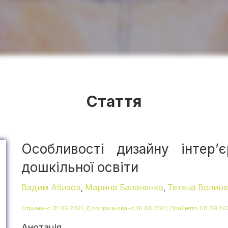
Стаття
Особливості дизайну інтер’є
дошкільної освіти
Вадим Абизов
Марина Баланенко
Тетяна Волин
,
,
Отримано 01.06.2021, Доопрацьовано 16.08.2021, Прийнято 08.09.20
Анотація