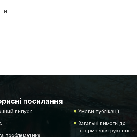
АТИ
рисні посилання
чний випуск
Умови публікації
в
Загальні вимоги до
оформлення рукописів
 та проблематика