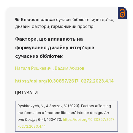
Ключові слова:
сучасні бібліотеки; інтер’єр;
дизайн; фактори; гармонійний простір
Фактори, що впливають на
формування дизайну інтер’єрів
сучасних бібліотек
Наталя Ришкевич
,
Вадим Абизов
https://doi.org/10.30857/2617-0272.2023.4.14
ЦИТУВАТИ
Ryshkevych, N., & Abyzov, V. (2023). Factors affectіng
the formatіon of modern lіbrarіes' іnterіor desіgn.
Art
and Design
, 6(4), 160-170.
https://doi.org/10.30857/2617
-0272.2023.4.14