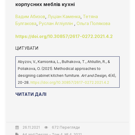
корпусних меблів кухні
Вадим Абизов
,
Луціан Каменка
,
Тетяна
Булгакова
,
Руслан Агліуллін
,
Ольга Полякова
https://doi.org/10.30857/2617-0272.2021.4.2
ЦИТУВАТИ
Abyzov, V., Kamionka, L., Bulhakova, T., Ahliullin, R., &
Poliakova, O. (2021). Methodical approaches to
designing cabinet kitchen furniture.
Art and Design
, 4(4),
20-28.
https://doi.org/10.30857/2617-0272.2021.4.2
ЧИТАТИ ДАЛІ
26.11.2021
672 Перегляди
Art and Design - Том 4, № 4, 2021