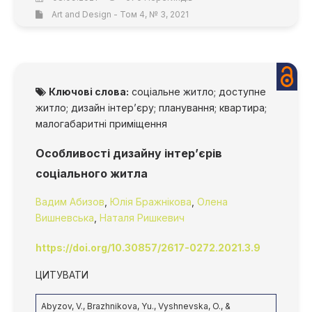
Art and Design - Том 4, № 3, 2021
Ключові слова:
соціальне житло; доступне
житло; дизайн інтер’єру; планування; квартира;
малогабаритні приміщення
Особливості дизайну інтер’єрів
соціального житла
Вадим Абизов
,
Юлія Бражнікова
,
Олена
Вишневська
,
Наталя Ришкевич
https://doi.org/10.30857/2617-0272.2021.3.9
ЦИТУВАТИ
Abyzov, V., Brazhnikova, Yu., Vyshnevska, O., &