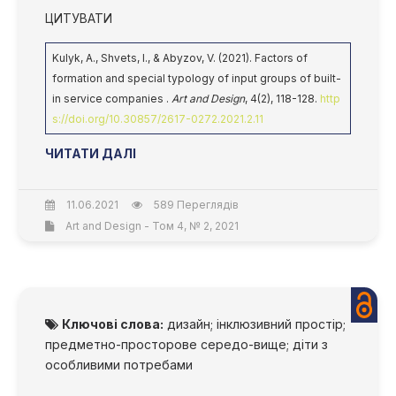
ЦИТУВАТИ
Kulyk, A., Shvets, I., & Abyzov, V. (2021). Factors of
formation and special typology of input groups of built-
in service companies .
Art and Design
, 4(2), 118-128.
http
s://doi.org/10.30857/2617-0272.2021.2.11
ЧИТАТИ ДАЛІ
11.06.2021
589 Переглядів
Art and Design - Том 4, № 2, 2021
Ключові слова:
дизайн; інклюзивний простір;
предметно-просторове середо-вище; діти з
особливими потребами