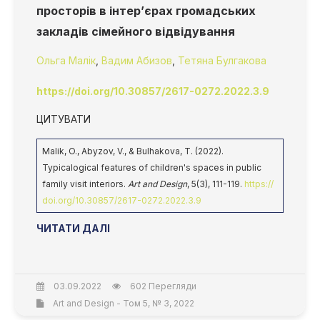
просторів в інтер’єрах громадських
закладів сімейного відвідування
Ольга Малік
,
Вадим Абизов
,
Тетяна Булгакова
https://doi.org/10.30857/2617-0272.2022.3.9
ЦИТУВАТИ
Malik, O., Abyzov, V., & Bulhakova, T. (2022).
Typicalogical features of children's spaces in public
family visit interiors.
Art and Design
, 5(3), 111-119.
https://
doi.org/10.30857/2617-0272.2022.3.9
ЧИТАТИ ДАЛІ
03.09.2022
602 Перегляди
Art and Design - Том 5, № 3, 2022