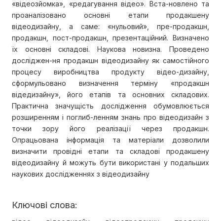
«відеозйомка», «редагування відео». Вста-новлено та
проаналізовано основні етапи продакшену
відеодизайну, а саме: «нульовий», пре-продакшн,
продакшн, пост-продакшн, презентаційний. Визначено
їх основні складові. Наукова новизна. Проведено
досліджен-ня продакшн відеодизайну як самостійного
процесу виробництва продукту відео-дизайну,
сформульовано визначення терміну «продакшн
відедизайну», його етапів та основних складових.
Практична значущість дослідження обумовлюється
розширенням і поглиб-ленням знань про відеодизайн з
точки зору його реалізації через продакшн.
Опрацьована інформація та матеріали дозволили
визначити провідні етапи та складові продакшену
відеодизайну й можуть бути використані у подальших
наукових дослідженнях з відеодизайну
Ключові слова: