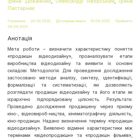
Ірина Довженко
Олександр Яворський
Ірина
,
,
Пастарнак
Отримано 26.05.2021, Доопрацьовано 10.08.2021, Прийнято
08.09.2021
Анотація
Мета роботи – визначити характеристику поняття
«продакшн відеодизайну», проаналізувати етапи
виробництва відеодизайну та виявити їх основні
складові. Методологія. Для проведення дослідження
застосовано методи аналізу, синтезу, ідентифікації,
формалізації та систематизації, які дозволяють
розглядати продакшн відеодизайну та його етапи як
ієрархічно підпорядковану цілісність. Результати.
Проведено дослідження продакшену через призму
кіно-, відеовироб-ництва, кінематографічну діяльність,
кіно-продакшн. Надано визначення терміну «продакшн
відеодизайну». Виявлено відмінні характеристики між
термінами «відеопродакшн» та «продакшн фільмів»,