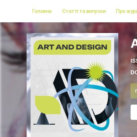
Головна
Статті та випуски
Про жур
IS
DO