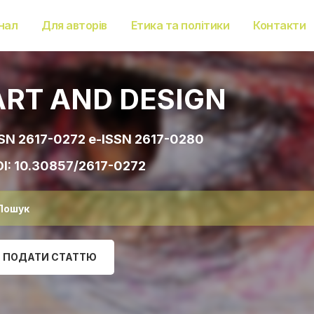
нал
Для авторів
Етика та політики
Контакти
ART AND DESIGN
SN 2617-0272 e-ISSN 2617-0280
I:
10.30857/2617-0272
ПОДАТИ СТАТТЮ