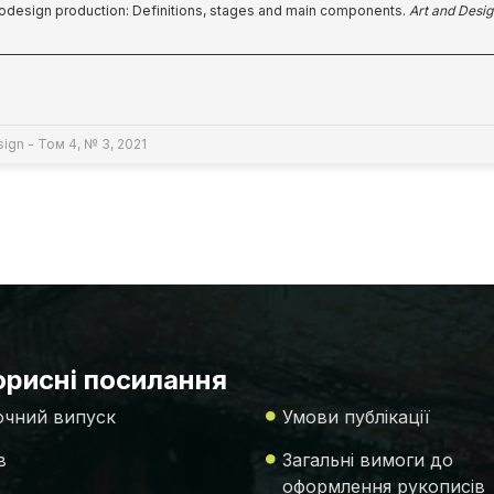
Videodesign production: Definitions, stages and main components.
Art and Desi
ign - Том 4, № 3, 2021
рисні посилання
чний випуск
Умови публікації
в
Загальні вимоги до
оформлення рукописів