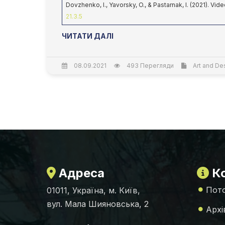
Dovzhenko, I., Yavorsky, O., & Pastarnak, I. (2021). 
21.3.5
ЧИТАТИ ДАЛІ
08.09.2021
493 Перегляди
Art and Des
Адреса
Ко
Пото
01011, Україна, м. Київ,
вул. Мала Шияновська, 2
Архі