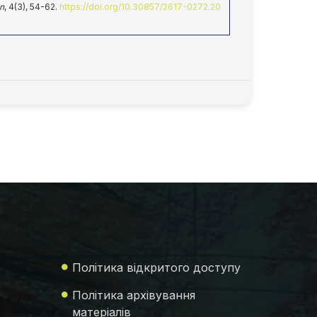
gn
, 4(3), 54-62.
https://doi.org/10.30857/2617-0272.20
Політика відкритого доступу
Політика архівування
матеріалів