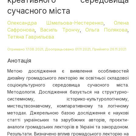
сучасного міста
Олександра Шмельова-Нестеренко
Олена
,
Сафронова
Василь Трончу
Ольга Полякова
,
,
,
Тетяна Гаврильєва
Отримано 17.08.2021, Доопрацьовано 01.11.2021, Прийнято 26.11.2021
Анотація
Метою дослідження є виявлення особливостей
дизайну громадського лекторію як освітньої складової
соціокультурного середовища сучасного міста.
Методологія. Дослідження базується на структурно-
системному, історико-культурологічному,
мистецтвознавчому, компаративному та логічному
методах. Джерельною базою дослідження є наукові
статті українських та зарубіжних авторів, проєкти-
аналоги громадських лекторіїв в Україні та закордоном.
Результати. Визначено вплив громадського лекторію на