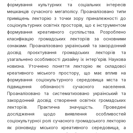
формування культурних та соціальних інтересів
мешканців сучасного мегаполісу. Проаналізовано типи
приміщень лекторію з точки зору приналежності до
соціокультурних освітніх просторів, що є інструментом
формування креативного суспільства. Розроблено
класифікацію громадських лекторіїв за основними
ознаками. Проаналізовано український та закордонний
досвід проєктування громадських лекторіїв та
узагальнено особливості дизайну їх інтер’єрів. Наукова
новизна. Уточнено поняття лекторію як складової
креативного міського простору, що має вплив на
формування соціокультурного середовища міста та
підвищення обізнаності сучасного населення.
Проаналізовано та систематизовано український та
закордонний досвід створення освітніх громадських
лекторіїв. Практична значущість. Проведені
дослідження щодо виявлення особливостей
соціокультурної ролі сучасного громадського лекторію
як різновиду міського креативного середовища, а