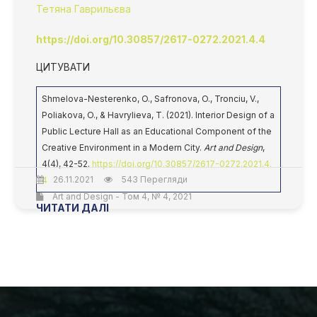
Тетяна Гаврильєва
https://doi.org/10.30857/2617-0272.2021.4.4
ЦИТУВАТИ
Shmelova-Nesterenko, O., Safronova, O., Tronciu, V.,
Poliakova, O., & Havrylieva, T. (2021). Interior Design of a
Public Lecture Hall as an Educational Component of the
Creative Environment in a Modern City.
Art and Design
,
4(4), 42-52.
https://doi.org/10.30857/2617-0272.2021.4.
26.11.2021
543 Перегляди
4
Art and Design - Том 4, № 4, 2021
ЧИТАТИ ДАЛІ