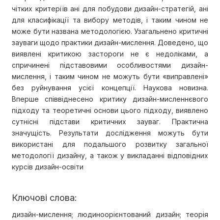
чітких критеріїв ані для побудови дизайн-стратегій, ані
для класифікації та вибору методів, і таким чином не
може бути названа методологією. Узагальнено критичні
зауваги щодо практики дизайн-мислення. Доведено, що
виявлені критикою застороги не є недоліками, а
спричинені підставовими особливостями дизайн-
мислення, і таким чином не можуть бути «виправлені»
без руйнування усієї концепції. Наукова новизна.
Вперше співвіднесено критику дизайн-мисленнєвого
підходу та теоретичні основи цього підходу, виявлено
сутнісні підстави критичних зауваг. Практична
значущість. Результати дослідження можуть бути
використані для подальшого розвитку загальної
методології дизайну, а також у викладанні відповідних
курсів дизайн-освіти
Ключові слова:
дизайн-мислення; людиноорієнтований дизайн; теорія