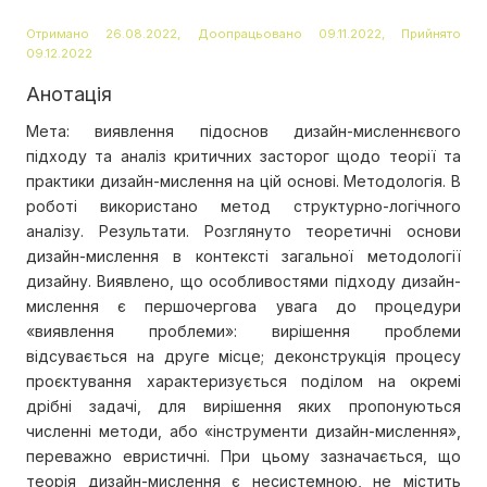
Отримано 26.08.2022, Доопрацьовано 09.11.2022, Прийнято
09.12.2022
Анотація
Мета: виявлення підоснов дизайн-мисленнєвого
підходу та аналіз критичних засторог щодо теорії та
практики дизайн-мислення на цій основі. Методологія. В
роботі використано метод структурно-логічного
аналізу. Результати. Розглянуто теоретичні основи
дизайн-мислення в контексті загальної методології
дизайну. Виявлено, що особливостями підходу дизайн-
мислення є першочергова увага до процедури
«виявлення проблеми»: вирішення проблеми
відсувається на друге місце; деконструкція процесу
проєктування характеризується поділом на окремі
дрібні задачі, для вирішення яких пропонуються
численні методи, або «інструменти дизайн-мислення»,
переважно евристичні. При цьому зазначається, що
теорія дизайн-мислення є несистемною, не містить