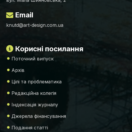
вул. Мала Шияновська, 2
Email
knutd@art-design.com.ua
Корисні посилання
Поточний випуск
Архів
Цілі та проблематика
Редакційна колегія
Індексація журналу
Джерела фінансування
Подання статті