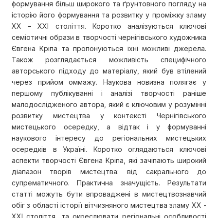
формування більш широкого та ґрунтовного погляду на
історію його формування та розвитку у проміжку зламу
ХХ – ХХІ століття. Коротко аналізуються ключові
семіотичні образи в творчості чернігівського художника
Євгена Кріпа та пропонуються їхні можливі джерела.
Також розглядається можливість специфічного
авторського підходу до матеріалу, який був втілений
через прийом оммажу. Наукова новизна полягає у
першому публікуванні і аналізі творчості раніше
малодослідженого автора, який є ключовим у розумінні
розвитку мистецтва у контексті Чернігівського
мистецького осередку, а відтак і у формуванні
наукового інтересу до регіональних мистецьких
осередків в Україні. Коротко оглядаються ключові
аспекти творчості Євгена Кріпа, які зачіпають широкий
діапазон творів мистецтва: від сакрального до
супрематичного. Практична значущість. Результати
статті можуть бути впроваджені в мистецтвознавчий
обіг з області історії вітчизняного мистецтва зламу ХХ -
ХХІ століття, та окреслювати регіональні особливості