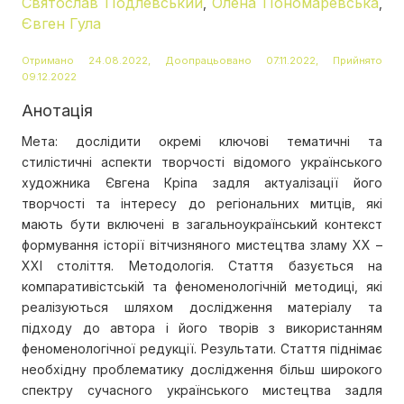
Святослав Подлевський
Олена Пономаревська
,
,
Євген Гула
Отримано 24.08.2022, Доопрацьовано 07.11.2022, Прийнято
09.12.2022
Анотація
Мета: дослідити окремі ключові тематичні та
стилістичні аспекти творчості відомого українського
художника Євгена Кріпа задля актуалізації його
творчості та інтересу до регіональних митців, які
мають бути включені в загальноукраїнський контекст
формування історії вітчизняного мистецтва зламу ХХ –
ХХІ століття. Методологія. Стаття базується на
компаративістській та феноменологічній методиці, які
реалізуються шляхом дослідження матеріалу та
підходу до автора і його творів з використанням
феноменологічної редукції. Результати. Стаття піднімає
необхідну проблематику дослідження більш широкого
спектру сучасного українського мистецтва задля