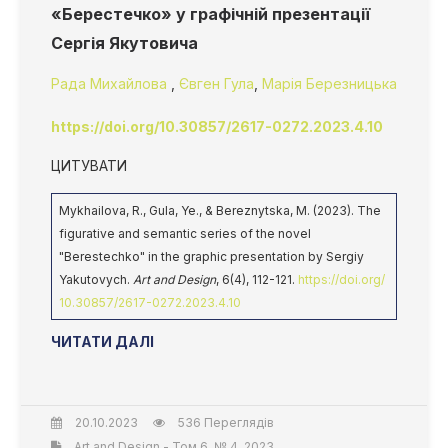
«Берестечко» у графічній презентації
Сергія Якутовича
Рада Михайлова
,
Євген Гула
,
Марія Березницька
https://doi.org/10.30857/2617-0272.2023.4.10
ЦИТУВАТИ
Mykhailova, R., Gula, Ye., & Bereznytska, M. (2023). The
figurative and semantic series of the novel
"Berestechko" in the graphic presentation by Sergiy
Yakutovych.
Art and Design
, 6(4), 112-121.
https://doi.org/
10.30857/2617-0272.2023.4.10
ЧИТАТИ ДАЛІ
20.10.2023
536 Переглядів
Art and Design - Том 6, № 4, 2023