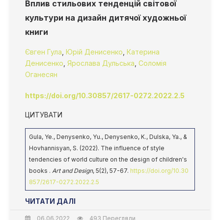
Вплив стильових тенденцій світової
культури на дизайн дитячої художньої
книги
Євген Гула
,
Юрій Денисенко
,
Катерина
Денисенко
,
Ярослава Дульська
,
Соломія
Оганесян
https://doi.org/10.30857/2617-0272.2022.2.5
ЦИТУВАТИ
Gula, Ye., Denysenko, Yu., Denysenko, K., Dulska, Ya., &
Hovhannisyan, S. (2022). The influence of style
tendencies of world culture on the design of children's
books .
Art and Design
, 5(2), 57-67.
https://doi.org/10.30
857/2617-0272.2022.2.5
ЧИТАТИ ДАЛІ
06.06.2022
493 Перегляди