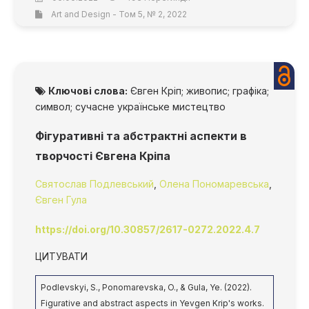
Art and Design - Том 5, № 2, 2022
Ключові слова:
Євген Кріп; живопис; графіка;
символ; сучасне українське мистецтво
Фігуративні та абстрактні аспекти в
творчості Євгена Кріпа
Святослав Подлевський
,
Олена Пономаревська
,
Євген Гула
https://doi.org/10.30857/2617-0272.2022.4.7
ЦИТУВАТИ
Podlevskyi, S., Ponomarevska, O., & Gula, Ye. (2022).
Figurative and abstract aspects in Yevgen Krip's works.