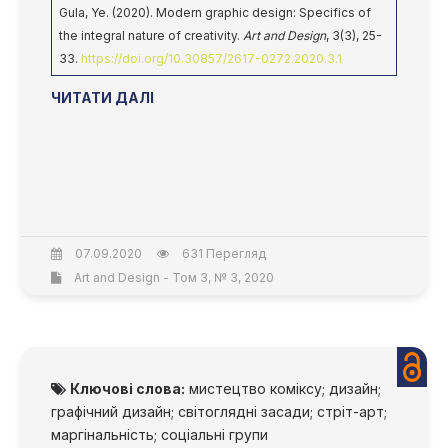
Gula, Ye. (2020). Modern graphic design: Specifics of
the integral nature of creativity.
Art and Design
, 3(3), 25-
33.
https://doi.org/10.30857/2617-0272.2020.3.1
ЧИТАТИ ДАЛІ
07.09.2020
631 Перегляд
Art and Design - Том 3, № 3, 2020
Ключові слова:
мистецтво коміксу; дизайн;
графічний дизайн; світоглядні засади; стріт-арт;
маргінальність; соціальні групи