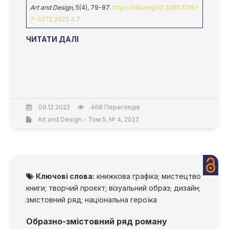
Art and Design
, 5(4), 79-87.
https://doi.org/10.30857/261
7-0272.2022.4.7
ЧИТАТИ ДАЛІ
09.12.2022
468 Переглядів
Art and Design - Том 5, № 4, 2022
Ключові слова:
книжкова графіка; мистецтво
книги; творчий проєкт; візуальний образ; дизайн;
змістовний ряд; національна героїка
Образно-змістовний ряд роману