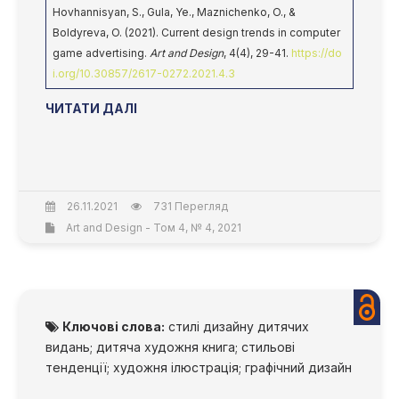
Hovhannisyan, S., Gula, Ye., Maznichenko, O., &
Boldyreva, O. (2021). Current design trends in computer
game advertising.
Art and Design
, 4(4), 29-41.
https://do
i.org/10.30857/2617-0272.2021.4.3
ЧИТАТИ ДАЛІ
26.11.2021
731 Перегляд
Art and Design - Том 4, № 4, 2021
Ключові слова:
стилі дизайну дитячих
видань; дитяча художня книга; стильові
тенденції; художня ілюстрація; графічний дизайн