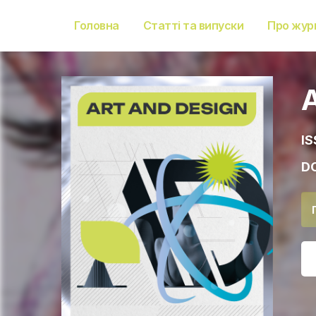
Головна
Статті та випуски
Про жур
IS
DO