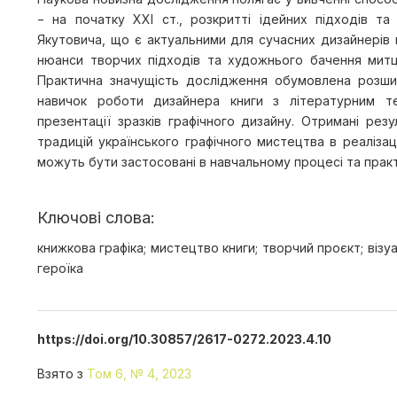
− на початку ХХІ ст., розкритті ідейних підходів та
Якутовича, що є актуальними для сучасних дизайнерів к
нюанси творчих підходів та художнього бачення митц
Практична значущість дослідження обумовлена розши
навичок роботи дизайнера книги з літературним те
презентації зразків графічного дизайну. Отримані ре
традицій українського графічного мистецтва в реалізац
можуть бути застосовані в навчальному процесі та практ
Ключові слова:
книжкова графіка; мистецтво книги; творчий проєкт; візу
героїка
https://doi.org/10.30857/2617-0272.2023.4.10
Взято з
Том 6, № 4, 2023