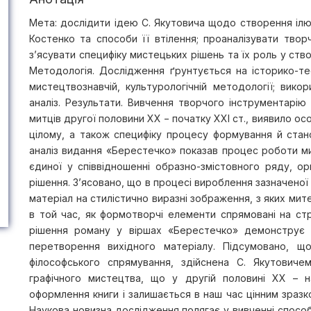
Мета: дослідити ідею С. Якутовича щодо створення іл
Костенко та способи її втілення; проаналізувати тво
з’ясувати специфіку мистецьких рішень та їх роль у ств
Методологія. Дослідження ґрунтується на історико-теоре
мистецтвознавчій, культурологічній методології; вик
аналіз. Результати. Вивчення творчого інструментарію 
митців другої половини ХХ − початку ХХІ ст., виявило о
цілому, а також специфіку процесу формування й стан
аналіз видання «Берестечко» показав процес роботи ми
єдиної у співвідношенні образно-змістовного ряду, орг
рішення. З’ясовано, що в процесі вироблення зазначено
матеріал на стилістично виразні зображення, з яких ми
в той час, як формотворчі елементи спрямовані на ст
рішення роману у віршах «Берестечко» демонструє 
перетворення вихідного матеріалу. Підсумовано, що 
філософського спрямування, здійснена С. Якутовиче
графічного мистецтва, що у другій половині ХХ – н
оформлення книги і залишається в наш час цінним зразко
Наукова новизна дослідження полягає у вивченні способ