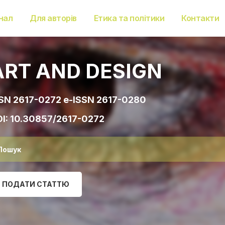
нал
Для авторів
Етика та політики
Контакти
ART AND DESIGN
SN 2617-0272 e-ISSN 2617-0280
I:
10.30857/2617-0272
ПОДАТИ СТАТТЮ