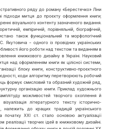
юстративного ряду до роману «Берестечко» Ліни
рчі підходи митця до проєкту оформлення книги;
оренні візуального контенту зазначеного видання.
тичній, емпіричній, порівняльній, біографічній,
ористано також функціональний та морфологічний
С. Якутовича − одного із провідних українських
собливості його роботи над текстом та виданням в
овлення книжкового дизайну в Україні. Науковий
тця над оформленням книги як цілісної системи,
анізації блоку книги, конструктивно-проєктного
ї єдності, коди алгоритму перетворюють робочий
тець формує смисловий та образний художній ряд,
руктурну організацію книги. Приклад художнього
амплітуду можливостей творчого охоплення й
візуалізація літературного тексту історично-
м, належить до кращих традицій українського
а початку ХХІ ст. стало основою актуалізації
м реалізації творчих ідей в книжковому дизайні.
ів формування образу книги в другій половині ХХ