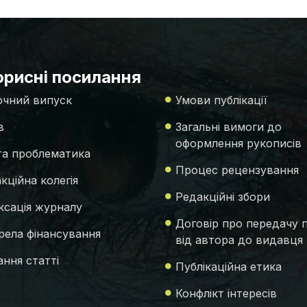
рисні посилання
чний випуск
Умови публікації
в
Загальні вимоги до
оформлення рукописів
 та проблематика
Процес рецензування
кційна колегія
Редакційні збори
ксація журналу
Договір про передачу 
ела фінансування
від автора до видавця
ння статті
Публікаційна етика
Конфлікт інтересів