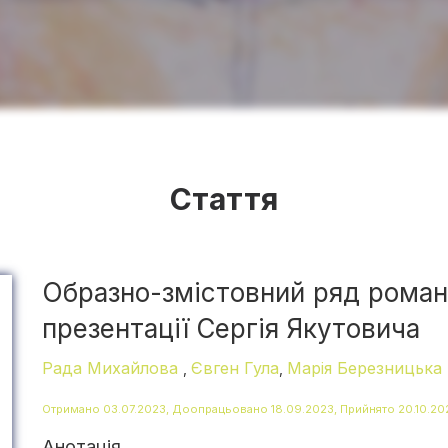
Стаття
Образно-змістовний ряд роман
презентації Сергія Якутовича
Рада Михайлова
Євген Гула
Марія Березницька
,
,
Отримано 03.07.2023, Доопрацьовано 18.09.2023, Прийнято 20.10.20
Анотація