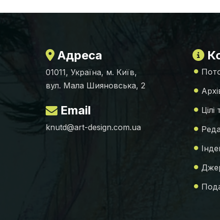
Адреса
Ко
Пото
01011, Україна, м. Київ,
вул. Мала Шияновська, 2
Архі
Email
Цілі
knutd@art-design.com.ua
Реда
Інде
Джер
Пода