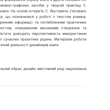
 мовно-графічних засобів у творчій практиці С.
ниги. На основі інтерв’ю С. Якутовича з’ясовано
я, що позначилися у роботі з текстом роману.
ренням інформації та поглибленням практичних
кстом, опануванням механізмів створення та
зультати доводять перспективність використання
ії сучасних проєктних рішень. Матеріали роботи
ичній діяльності дизайнерів книги
альний образ; дизайн; змістовний ряд; національна