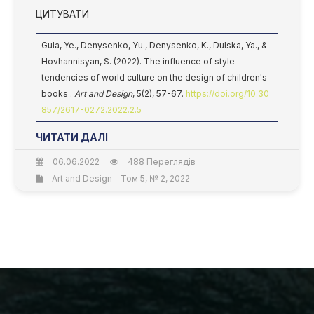
ЦИТУВАТИ
Gula, Ye., Denysenko, Yu., Denysenko, K., Dulska, Ya., &
Hovhannisyan, S. (2022). The influence of style
tendencies of world culture on the design of children's
books .
Art and Design
, 5(2), 57-67.
https://doi.org/10.30
857/2617-0272.2022.2.5
ЧИТАТИ ДАЛІ
06.06.2022
488 Переглядів
Art and Design - Том 5, № 2, 2022