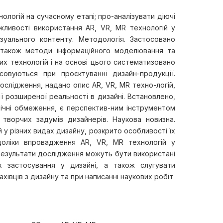
логій на сучасному етапі; про-аналізувати діючі
ожливості використання AR, VR, MR технологій у
ізуального контенту. Методологія. Застосовано
 а також методи інформаційного моделювання та
них технологій і на основі цього систематизовано
совуються при проєктуванні дизайн-продукції.
слідження, надано опис AR, VR, MR техно-логій,
ї розширеної реальності в дизайні. Встановлено,
хнічні обмеження, є перспектив-ним інструментом
 творчих задумів дизайнерів. Наукова новизна.
у різних видах дизайну, розкрито особливості їх
доліки впровадження AR, VR, MR технологій у
Результати дослідження можуть бути використані
х застосування у дизайні, а також слугувати
хівців з дизайну та при написанні наукових робіт