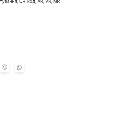
ктування; QR-код; AR; VR; MR