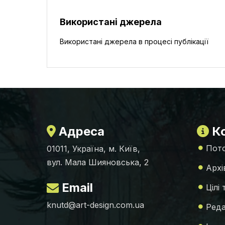
Використані джерела
Використані джерела в процесі публікації
Адреса
Ко
Пото
01011, Україна, м. Київ,
вул. Мала Шияновська, 2
Архі
Email
Цілі
knutd@art-design.com.ua
Реда