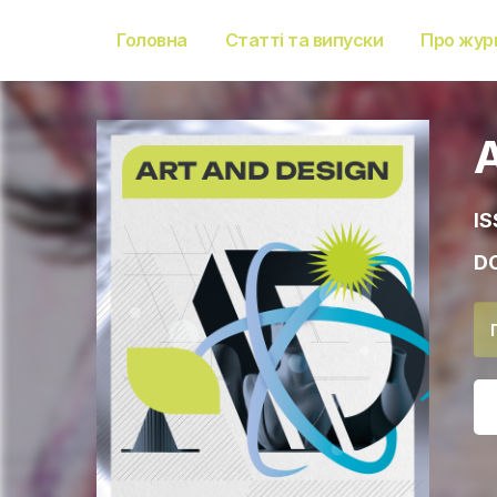
Головна
Статті та випуски
Про жур
IS
DO