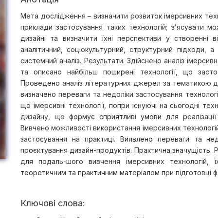
Мета дослідження – визначити розвиток імерсивних техно
приклади застосування таких технологій; з’ясувати м
дизайні та визначити їхні перспективи у створенні в
аналітичний, соціокультурний, структурний підходи,
системний аналіз. Результати. Здійснено аналіз імерсив
та описано найбільш поширені технології, що засто
Проведено аналіз літературних джерел за тематикою до
визначено переваги та недоліки застосування технологі
що імерсивні технології, попри існуючі на сьогодні те
дизайну, що формує сприятливі умови для реалізації
Вивчено можливості використання імерсивних технологій 
застосування на практиці. Виявлено переваги та не
проєктування дизайн-продуктів. Практична значущість. 
для подаль-шого вивчення імерсивних технологій, ї
теоретичним та практичним матеріалом при підготовці фа
Ключові слова: