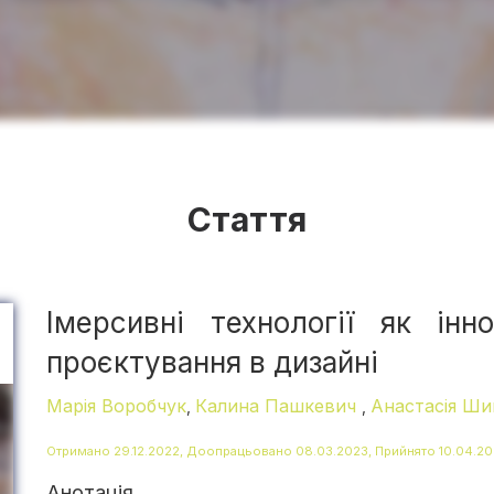
Стаття
Імерсивні технології як інн
проєктування в дизайні
Марія Воробчук
Калина Пашкевич
Анастасія Ши
,
,
Отримано 29.12.2022, Доопрацьовано 08.03.2023, Прийнято 10.04.2
Анотація