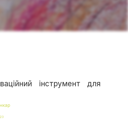
оваційний інструмент для
нкар
023