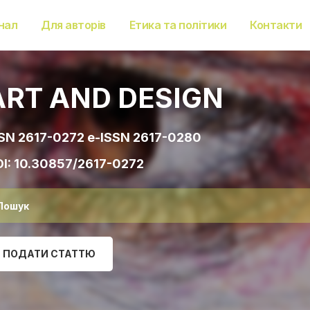
нал
Для авторів
Етика та політики
Контакти
ART AND DESIGN
SN 2617-0272 e-ISSN 2617-0280
I:
10.30857/2617-0272
ПОДАТИ СТАТТЮ