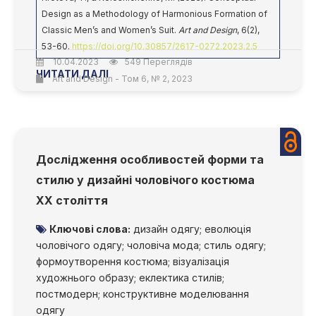
Design as a Methodology of Harmonious Formation of
Classic Men’s and Women’s Suit.
Art and Design
, 6(2),
53-60.
https://doi.org/10.30857/2617-0272.2023.2.5
10.04.2023
549 Переглядів
ЧИТАТИ ДАЛІ
Art and Design - Том 6, № 2, 2023
Дослідження особливостей форми та
стилю у дизайні чоловічого костюма
ХХ століття
Ключові слова:
дизайн одягу; еволюція
чоловічого одягу; чоловіча мода; стиль одягу;
формоутворення костюма; візуалізація
художнього образу; еклектика стилів;
постмодерн; конструктивне моделювання
одягу