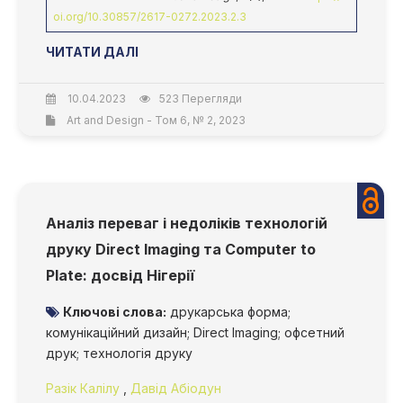
oi.org/10.30857/2617-0272.2023.2.3
ЧИТАТИ ДАЛІ
10.04.2023
523 Перегляди
Art and Design - Том 6, № 2, 2023
Аналіз переваг і недоліків технологій
друку Direct Imaging та Computer to
Plate: досвід Нігерії
Ключові слова:
друкарська форма;
комунікаційний дизайн; Direct Imaging; офсетний
друк; технологія друку
Разік Калілу
,
Давід Абіодун