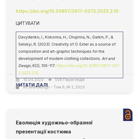
https://doi.org/10.30857/2617-0272.2023.2.10
ЦИТУВАТИ
Davydenko, I., Kokorina, H., Chuprina, N., Garkin, P., &
Selskyi, R. (2023). Creativity of O. Exter as a source of
composition and art-graphic techniques for the
development of modern clothing collections.
Art and
Design
, 6(2), 105-117.
https://doi.org/10.30857/2617-027
2.2023.2.10
10.04.2023
509 Переглядів
ЧИТАТИ ДАЛІ
Art and Design - Том 6, № 2, 2023
Еволюція художньо-образної
презентації костюма