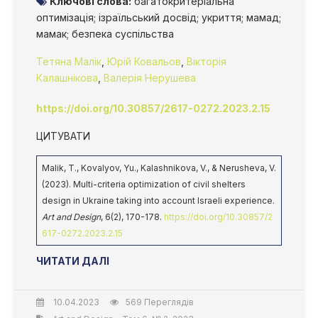
Ключові слова:
багатокритеріальна
оптимізація; ізраїльський досвід; укриття; мамад;
мамак; безпека суспільства
Тетяна Малік
,
Юрій Ковальов
,
Вікторія
Калашнікова
,
Валерія Нерушева
https://doi.org/10.30857/2617-0272.2023.2.15
ЦИТУВАТИ
Malik, T., Kovalyov, Yu., Kalashnikova, V., & Nerusheva, V.
(2023). Multi-criteria optimization of civil shelters
design in Ukraine taking into account Israeli experience.
Art and Design
, 6(2), 170-178.
https://doi.org/10.30857/2
617-0272.2023.2.15
ЧИТАТИ ДАЛІ
10.04.2023
569 Переглядів