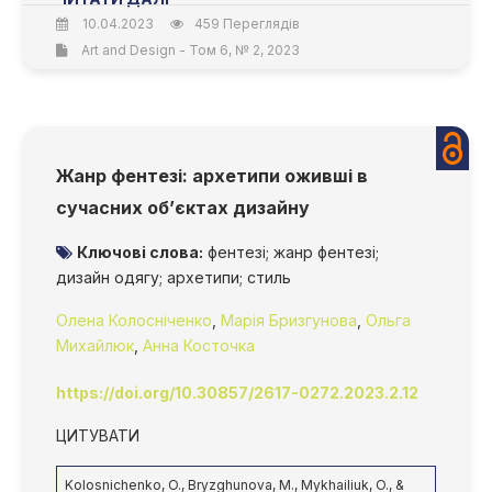
10.04.2023
459 Переглядів
Art and Design - Том 6, № 2, 2023
Жанр фентезі: архетипи оживші в
сучасних об’єктах дизайну
Ключові слова:
фентезі; жанр фентезі;
дизайн одягу; архетипи; стиль
Олена Колосніченко
,
Марія Бризгунова
,
Ольга
Михайлюк
,
Анна Косточка
https://doi.org/10.30857/2617-0272.2023.2.12
ЦИТУВАТИ
Kolosnichenko, O., Bryzghunova, M., Mykhailiuk, O., &