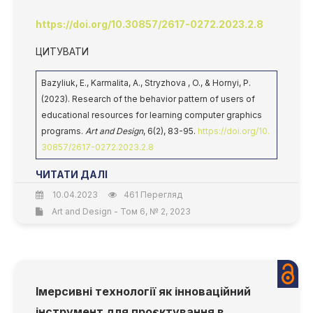
https://doi.org/10.30857/2617-0272.2023.2.8
ЦИТУВАТИ
Bazyliuk, E., Karmalita, A., Stryzhova , O., & Hornyi, P.
(2023). Research of the behavior pattern of users of
educational resources for learning computer graphics
programs.
Art and Design
, 6(2), 83-95.
https://doi.org/10.
30857/2617-0272.2023.2.8
ЧИТАТИ ДАЛІ
10.04.2023
461 Перегляд
Art and Design - Том 6, № 2, 2023
Імерсивні технології як інноваційний
інструмент для проєктування в