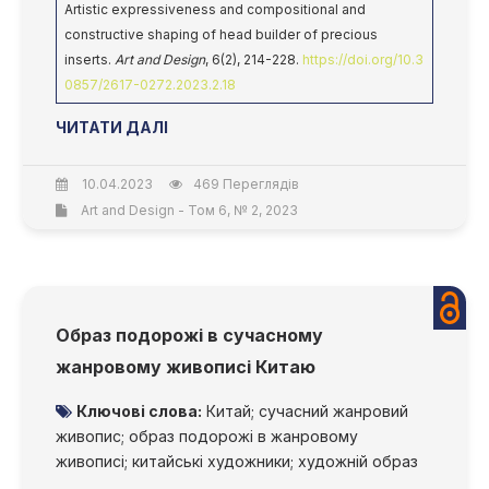
Artistic expressiveness and compositional and
constructive shaping of head builder of precious
inserts.
Art and Design
, 6(2), 214-228.
https://doi.org/10.3
0857/2617-0272.2023.2.18
ЧИТАТИ ДАЛІ
10.04.2023
469 Переглядів
Art and Design - Том 6, № 2, 2023
Образ подорожі в сучасному
жанровому живописі Китаю
Ключові слова:
Китай; сучасний жанровий
живопис; образ подорожі в жанровому
живописі; китайські художники; художній образ