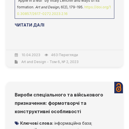
"Apple in a leaf" by Vitaly Lenchin and ways of its
formation.
Art and Design
, 6(2), 179-195.
https://doi.org/1
0.30857/2617-0272.2023.2.16
ЧИТАТИ ДАЛІ
10.04.2023
463 Перегляди
Art and Design - Том 6, № 2, 2023
Вироби спеціального та військового
призначення: формотворчі та
конструктивні особливості
Ключові слова:
інформаційна база;