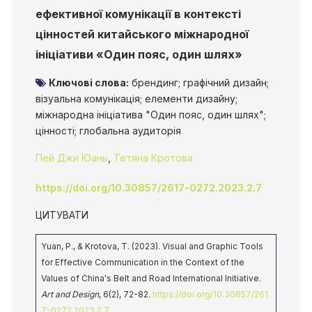
ефективної комунікації в контексті
цінностей китайського міжнародної
ініціативи «Один пояс, один шлях»
Ключові слова:
брендинг; графічний дизайн;
візуальна комунікація; елементи дизайну;
міжнародна ініціатива "Один пояс, один шлях";
цінності; глобальна аудиторія
Пей Джи Юань
,
Тетяна Кротова
https://doi.org/10.30857/2617-0272.2023.2.7
ЦИТУВАТИ
Yuan, P., & Krotova, T. (2023). Visual and Graphic Tools
for Effective Communication in the Context of the
Values of China's Belt and Road International Initiative.
Art and Design
, 6(2), 72-82.
https://doi.org/10.30857/261
7-0272.2023.2.7