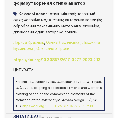
формоутворення стилю авіатор
Ключові слова:
стиль мілітарі; чоловічий
одяг; чоловіча мода; стиль; авторська колекція;
оброблення текстильних матеріалів; екошкіра;
джинсовий одяг; авторські принти
Лариса Краснюк
,
Олена Лущевська
,
Людмила
Буханцова
,
Олександр Троян
https://doi.org/10.30857/2617-0272.2023.2.13
ЦИТУВАТИ
Krasniuk, L., Lushchevska, O., Bukhantsova, L., & Troyan,
О. (2023). Designing a collection of men's and women's
clothing based on the composition elements of the
formation of the aviator style.
Art and Design
, 6(2), 141-
156.
https://doi.org/10.30857/2617-0272.2023.2.13
ЧИТАТИ ДАЛІ
10.04.2023
510 Переглядів