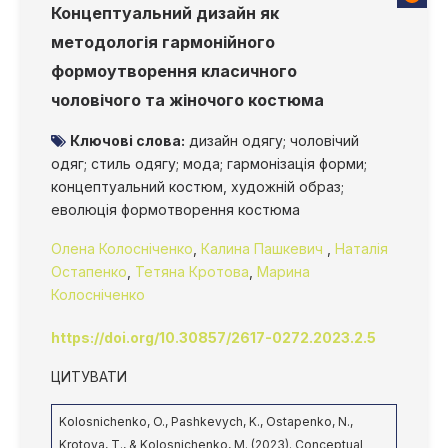
Концептуальний дизайн як
методологія гармонійного
формоутворення класичного
чоловічого та жіночого костюма
Ключові слова:
дизайн одягу; чоловічий
одяг; стиль одягу; мода; гармонізація форми;
концептуальний костюм, художній образ;
еволюція формотворення костюма
Олена Колосніченко
,
Калина Пашкевич
,
Наталія
Остапенко
,
Тетяна Кротова
,
Марина
Колосніченко
https://doi.org/10.30857/2617-0272.2023.2.5
ЦИТУВАТИ
Kolosnichenko, O., Pashkevych, K., Ostapenko, N.,
Krotova, T., & Kolosnichenko, M. (2023). Conceptual