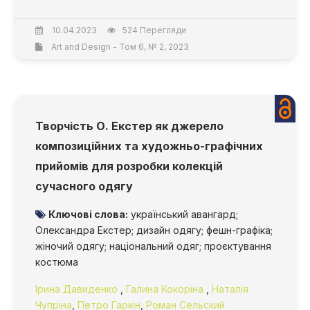
10.04.2023
524 Перегляди
Art and Design - Том 6, № 2, 2023
Творчість О. Екстер як джерело
композиційних та художньо-графічних
прийомів для розробки колекцій
сучасного одягу
Ключові слова:
український авангард;
Олександра Екстер; дизайн одягу; фешн-графіка;
жіночий одягу; національний одяг; проєктування
костюма
Ірина Давиденко
,
Галина Кокоріна
,
Наталія
Чупріна
,
Петро Гаркін
,
Роман Сельский