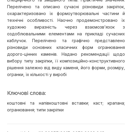
Перелічено та описано сучасні різновиди закріпок,
охарактеризовано їх формоутворювальні частини й
технічні особливості. Наочно продемонстровано їх
художню виразність через взаємозв’язок з
оздоблювальними елементами на прикладі сучасних
каблучок. Перелічено та графічно представлено
різновиди основних класичних форм огранювання
дорого-цінних каменів. Надано рекомендації щодо
вибору типу закріпки, її композиційно-конструктивного
рішення залежно від виду каменя, його форми, розміру,
огранки, їх кількості у виробі
Ключові слова:
коштовні та напівкоштовні вставки; каст; крапана;
огранювання; типи закріпки