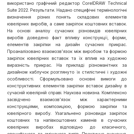
використано графічний редактор CorelDRAW Technical
Suite 2022. Результати. Надано специфічні термінологічні
визначення різних понять складових елементів
ювелірних виробів, а саме закріпок коштовних вставок.
На основі аналізу сучасних різновидів ювелірних
виробів доведено факт впливу конструкції, форми,
елементів закріпки на дизайн сучасних прикрас.
Проаналізовано взаємозв'язок між виробом та формою
закріпок ювелірних вставок та їх вплив на художню
виразність прикрас. На прикладі різноманітних за
дизайном каблучок розглянуто їх стилістичні і художні
особливості. Сформульовано основні вимоги до
конструктивних елементів закріпки вставок дизайну в
сучасній ювелірній справі. Наукова новизна. Комплексно
засвідчено взаємозв'язок між характерними
конструкціями, композицією, формою закріпки та
ювелірного виробу. Узагальнено різновиди закріпок
коштовних та напівкоштовних каменів в сучасних
ювелірних виробах відповідно до класичного,
специфічного та змішаного типів. Практичне значення.