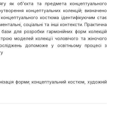
ягу як об’єкта та предмета концептуального
оутворення концептуальних колекцій; визначено
я концептуального костюма ідентифікуючим стає
ентальні, соціальні та інші контексти. Практична
ї бази для розробки гармонійних форм колекцій
трою моделей колекції чоловічого та жіночого
досліджень допоможе у освітньому процесі з
гу
онізація форми; концептуальний костюм, художній