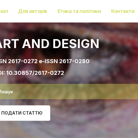
нал
Для авторів
Етика та політики
Контакти
ART AND DESIGN
SN 2617-0272 e-ISSN 2617-0280
I:
10.30857/2617-0272
ПОДАТИ СТАТТЮ