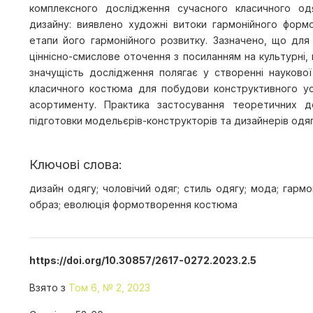
комплексного дослідження сучасного класичного од
дизайну: виявлено художні витоки гармонійного форм
етапи його гармонійного розвитку. Зазначено, що дл
ціннісно-смислове оточення з посиланням на культурні, м
значущість дослідження полягає у створенні науково
класичного костюма для побудови конструктивного ус
асортименту. Практика застосування теоретичних 
підготовки модельєрів-конструкторів та дизайнерів одя
Ключові слова:
дизайн одягу; чоловічий одяг; стиль одягу; мода; гарм
образ; еволюція формотворення костюма
https://doi.org/10.30857/2617-0272.2023.2.5
Взято з
Том 6, № 2, 2023