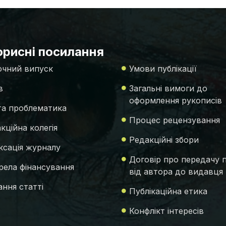
рисні посилання
чний випуск
Умови публікації
в
Загальні вимоги до
оформлення рукописів
 та проблематика
Процес рецензування
кційна колегія
Редакційні збори
ксація журналу
Договір про передачу 
ела фінансування
від автора до видавця
ння статті
Публікаційна етика
Конфлікт інтересів