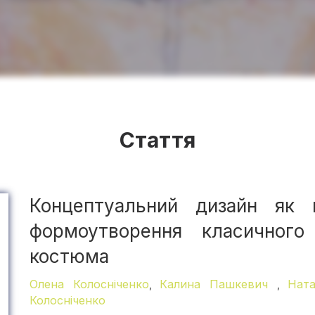
Стаття
Концептуальний дизайн як м
формоутворення класичного
костюма
Олена Колосніченко
Калина Пашкевич
Ната
,
,
Колосніченко