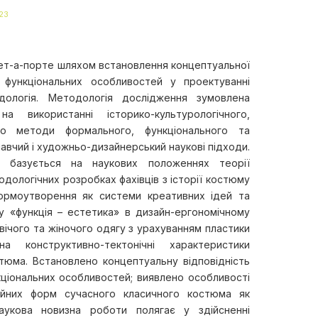
23
рет-а-порте шляхом встановлення концептуальної
 функціональних особливостей у проектуванні
дологія. Методологія дослідження зумовлена
 використанні історико-культурологічного,
ано методи формального, функціонального та
авчий і художньо-дизайнерський наукові підходи.
 базується на наукових положеннях теорії
дологічних розробках фахівців з історії костюму
ормоутворення як системи креативних ідей та
у «функція – естетика» в дизайн-ергономічному
ічого та жіночого одягу з урахуванням пластики
 конструктивно-тектонічні характеристики
тюма. Встановлено концептуальну відповідність
кціональних особливостей; виявлено особливості
нійних форм сучасного класичного костюма як
Наукова новизна роботи полягає у здійсненні