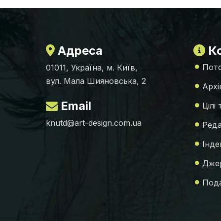
Адреса
Ко
Пото
01011, Україна, м. Київ,
вул. Мала Шияновська, 2
Архі
Email
Цілі
knutd@art-design.com.ua
Реда
Інде
Джер
Пода