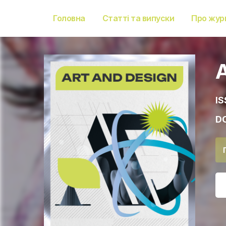
Головна
Статті та випуски
Про жур
IS
DO