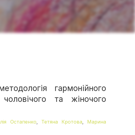
етодологія гармонійного
 чоловічого та жіночого
лія Остапенко
Тетяна Кротова
Марина
,
,