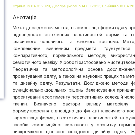
Отримано 04.01.2023, Доопрацьовано 14.03.2023, Прийнято 10.04.20
Анотація
Мета: дослідження методів гармонізації форми одягу п
відповідності естетичних властивостей форми та її
класичного чоловічого та жіночого костюма. Мето
комплексним вивченням предмета, ґрунтується на
компаративного, порівняльного методів; використ
семіотичного аналізу. У роботі застосовано мистецтвозн
Теоретична та методологічна основа дослідження
проектування одягу, а також на наукових працях та мето
та дизайну одягу. Результати. Досліджено методи ф
функціонально-доцільних рішень балансування принцип
проектуванні асортименту перспективних колекцій чолов
тканин. Визначено фактори впливу матеріалу на
формоутворення відповідно до функції класичного кос
гармонізації форми, її естетичних властивостей та фун
засобів композиційної виразності у розвитку гармо
виокремленої ціннісної складової дизайну одягу. 