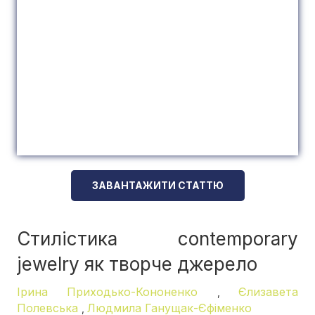
ЗАВАНТАЖИТИ СТАТТЮ
Стилістика сontemporary
jewelry як творче джерело
Ірина Приходько-Кононенко
Єлизавета
,
Полевська
Людмила Ганущак-Єфіменко
,