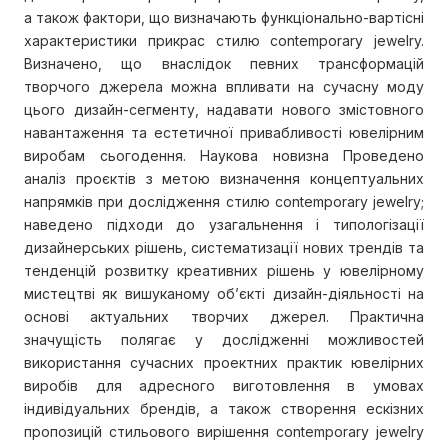
а також фактори, що визначають функціонально-вартісні
характеристики прикрас стилю contemporary jewelry.
Визначено, що внаслідок певних трансформацій
творчого джерела можна впливати на сучасну моду
цього дизайн-сегменту, надавати нового змістовного
навантаження та естетичної привабливості ювелірним
виробам сьогодення. Наукова новизна Проведено
аналіз проєктів з метою визначення концептуальних
напрямків при дослідження стилю сontemporary jewelry;
наведено підходи до узагальнення і типологізації
дизайнерських рішень, систематизації нових трендів та
тенденцій розвитку креативних рішень у ювелірному
мистецтві як вишуканому об’єкті дизайн-діяльності на
основі актуальних творчих джерел. Практична
значущість полягає у дослідженні можливостей
використання сучасних проектних практик ювелірних
виробів для адресного виготовлення в умовах
індивідуальних брендів, а також створення ескізних
пропозицій стильового вирішення сontemporary jewelry