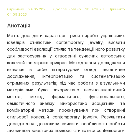
Отримано 24.05.2023, Доопрацьовано 28.07.2023, Прийнято
04.09.2023
Анотація
Мета: дослідити характерні риси виробів українських
ювелірів стилістики contemporary jewelry; виявити
особливості еволюції стилю та тенденції його розвитку
для застосування у створенні сучасних авторських
колекцій ювелірних прикрас. Методологія дослідження
включає в себе літературний огляд, аналітичне
дослідження, інтерпретацію та систематизацію
отриманих результатів; під час роботи з візуальними
матеріалами було використано наочно-аналітичний
метод, метод формального, функціонального,
семіотичного аналізу. Використано асоціативні та
комбінаторні методи проєктування при створенні
стильової колекцій contemporary jewelry. Результати
дослідження дозволили виявити особливості роботи
дизайнерів ювелірних прикрас стилістики contemporary,