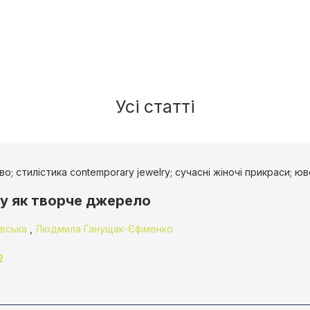
Усі статті
; стилістика contemporary jewelry; сучасні жіночі прикраси; юв
ry як творче джерело
евська
,
Людмила Ганущак-Єфіменко
2