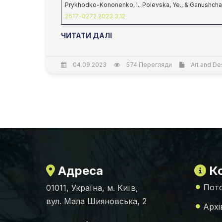
Prykhodko-Kononenko, I., Polevska, Ye., & Ganushchak
2617-0272.2023.3.12
ЧИТАТИ ДАЛІ
04.09.2023
574 Перегляди
Art and De
Адреса
Ко
Пото
01011, Україна, м. Київ,
вул. Мала Шияновська, 2
Архі