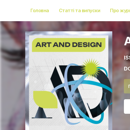
Головна
Статті та випуски
Про жур
IS
DO