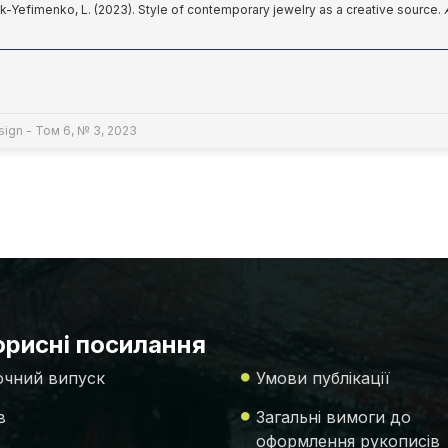
-Yefimenko, L. (2023). Style of contemporary jewelry as a creative source.
sign - Том 6, № 3, 2023
рисні посилання
чний випуск
Умови публікації
в
Загальні вимоги до
оформлення рукописів