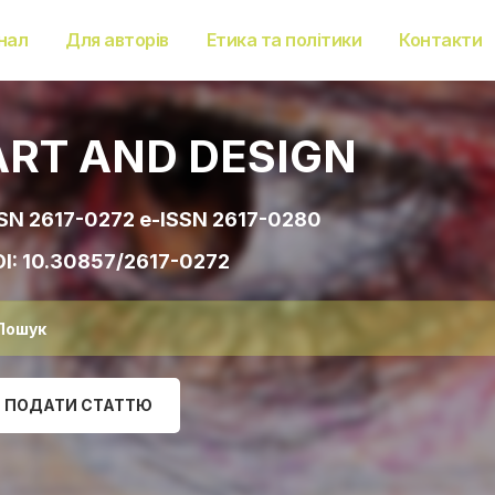
нал
Для авторів
Етика та політики
Контакти
ART AND DESIGN
SN 2617-0272 e-ISSN 2617-0280
I:
10.30857/2617-0272
ПОДАТИ СТАТТЮ