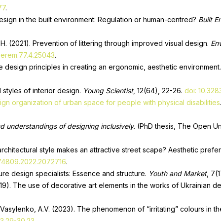
77
.
design in the built environment: Regulation or human-centred?
Built 
H. (2021). Prevention of littering through improved visual design.
Env
1.erem.77.4.25043
.
ve design principles in creating an ergonomic, aesthetic environment
 styles of interior design.
Young Scientist
, 12(64), 22-26.
doi: 10.32
ign organization of urban space for people with physical disabilities
d understandings of designing inclusively.
(PhD thesis, The Open Un
architectural style makes an attractive street scape? Aesthetic pre
574809.2022.2072716
.
ture design specialists: Essence and structure.
Youth and Market
, 7(
2019). The use of decorative art elements in the works of Ukrainian d
& Vasylenko, A.V. (2023). The phenomenon of “irritating” colours in th
23.29-30.23
.