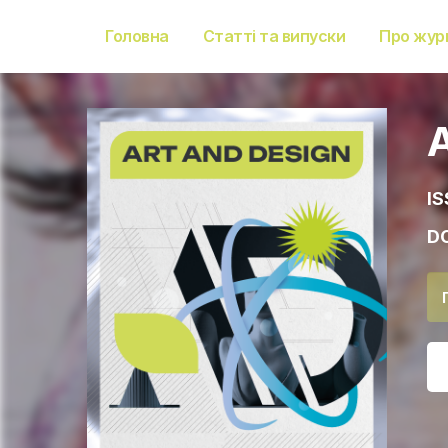
Головна
Статті та випуски
Про жур
IS
DO