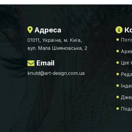
Адреса
Ко
Пото
01011, Україна, м. Київ,
вул. Мала Шияновська, 2
Архі
Email
Цілі
knutd@art-design.com.ua
Реда
Інде
Джер
Пода