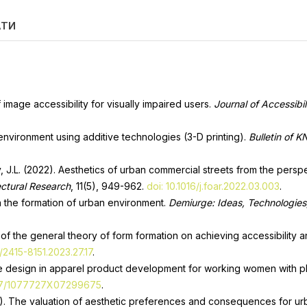
АТИ
f image accessibility for visually impaired users.
Journal of Accessibil
 environment using additive technologies (3-D printing).
Bulletin of K
ey, J.L. (2022). Aesthetics of urban commercial streets from the per
ectural Research
, 11(5), 949-962.
doi: 10.1016/j.foar.2022.03.003
.
in the formation of urban environment.
Demiurge: Ideas, Technologies
 of the general theory of form formation on achieving accessibility a
/2415-8151.2023.27.17
.
sive design in apparel product development for working women with phy
177/1077727X07299675
.
1). The valuation of aesthetic preferences and consequences for urb