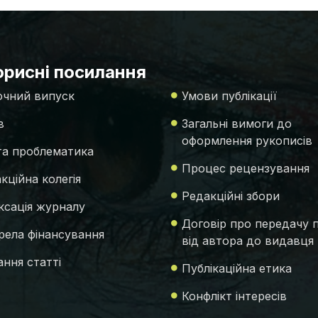
рисні посилання
чний випуск
Умови публікації
в
Загальні вимоги до
оформлення рукописів
 та проблематика
Процес рецензування
кційна колегія
Редакційні збори
ксація журналу
Договір про передачу 
ела фінансування
від автора до видавця
ння статті
Публікаційна етика
Конфлікт інтересів