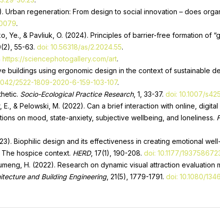
25). Urban regeneration: From design to social innovation – does orga
30079
.
o, Ye., & Pavliuk, O. (2024). Principles of barrier-free formation of 
0(2), 55-63.
doi: 10.56318/as/2.2024.55
.
m
https://sciencephotogallery.com/art
.
ive buildings using ergonomic design in the context of sustainable
33042/2522-1809-2020-6-159-103-107
.
thetic.
Socio-Ecological Practice Research
, 1, 33-37.
doi: 10.1007/s4
, E., & Pelowski, M. (2022). Can a brief interaction with online, digi
ations on mood, state-anxiety, subjective wellbeing, and loneliness.
F
(2023). Biophilic design and its effectiveness in creating emotional we
: The hospice context.
HERD
, 17(1), 190-208.
doi: 10.1177/193758672
 Shumeng, H. (2022). Research on dynamic visual attraction evaluatio
itecture and Building Engineering
, 21(5), 1779-1791.
doi: 10.1080/13