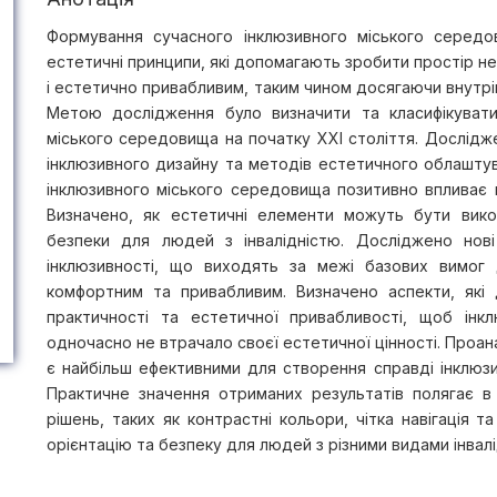
Формування сучасного інклюзивного міського серед
естетичні принципи, які допомагають зробити простір не 
і естетично привабливим, таким чином досягаючи внутрі
Метою дослідження було визначити та класифікувати
міського середовища на початку ХХІ століття. Дослідже
інклюзивного дизайну та методів естетичного облашту
інклюзивного міського середовища позитивно впливає 
Визначено, як естетичні елементи можуть бути викори
безпеки для людей з інвалідністю. Досліджено нові
інклюзивності, що виходять за межі базових вимог 
комфортним та привабливим. Визначено аспекти, які
практичності та естетичної привабливості, щоб ін
одночасно не втрачало своєї естетичної цінності. Проан
є найбільш ефективними для створення справді інклюз
Практичне значення отриманих результатів полягає 
рішень, таких як контрастні кольори, чітка навігація 
орієнтацію та безпеку для людей з різними видами інвалі