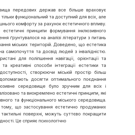
овища передових держав все більше враховує
тільки функціональний та доступний для всіх, але
шнього комфорту за рахунок естетичного впливу.
 естетичні принципи формування інклюзивного
ння ґрунтувалося на аналізі літератури з питань
вання міських територій. Доведено, що естетика
на самопочуття та досвід людей з інвалідністю.
стані для поліпшення навігації, орієнтації та
 та креативні способи інтеграції естетики та
доступності, створюючи міській простір більш
 допомагають досягти оптимального поєднання
клюзивне середовище було зручним для всіх і
алізовано та виокремлено естетичні принципи, які
ивного та функціонального міського середовища.
в тому, що застосування естетично продуманих
та тактильні поверхні, можуть суттєво покращити
дності. Це сприяє психологічно