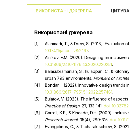
ВИКОРИСТАНІ ДЖЕРЕЛА
ЦИТУВ
Використані джерела
Alahmadi, T., & Drew, S. (2018). Evaluation o
10.17411/jacces.v8i2.167
.
Alnikov, E.M. (2020). Designing an inclusive
10.31866/2410-1176.43.2020.220251
.
Balasubramanian, S., Irulappan, C., & Kitchl
urban 793 environments.
Frontiers of Archit
Bondar, I. (2022). Innovative design trends 
10.31866/2617-7951.5.1.2022.257481
.
Bulatov, V. (2023). The influence of aspects
Practice of Design
, 27, 133-141.
doi: 10.32782
Carroll, K.E., & Kincade, D.H. (2009). Inclu
Research Journal
, 35(4), 289-315.
doi: 10.1
Evangelinos, C., & Tscharaktschiew, S. (202