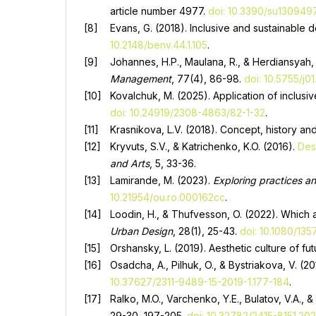
article number 4977.
doi: 10.3390/su130949
Evans, G. (2018). Inclusive and sustainable 
10.2148/benv.44.1.105
.
Johannes, H.P., Maulana, R., & Herdiansyah, 
Management
, 77(4), 86-98.
doi: 10.5755/j0
Kovalchuk, M. (2025). Application of inclusi
doi: 10.24919/2308-4863/82-1-32
.
Krasnikova, L.V. (2018). Concept, history and
Kryvuts, S.V., & Katrichenko, K.O. (2016).
Des
and Arts
, 5, 33-36.
Lamirande, M. (2023).
Exploring practices an
10.21954/ou.ro.000162cc
.
Loodin, H., & Thufvesson, O. (2022). Which 
Urban Design
, 28(1), 25-43.
doi: 10.1080/13
Orshansky, L. (2019). Aesthetic culture of fu
Osadcha, A., Pilhuk, O., & Bystriakova, V. (
10.37627/2311-9489-15-2019-1.177-184
.
Ralko, M.O., Varchenko, Y.E., Bulatov, V.A., 
29-30, 197-205.
doi: 10.32782/2415-8151.20