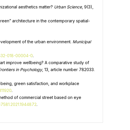
nizational aesthetics matter?
Urban Science
, 9(3),
“green” architecture in the contemporary spatial-
 development of the urban environment.
Municipal
2532-018-00004-0
.
tal art improve wellbeing? A comparative study of
rontiers in Psychology
, 13, article number 782033.
ll-being, green satisfaction, and workplace
311920
.
n method of commercial street based on eye
467581.2021.1944872
.