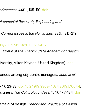
Environment
, 44(1), 105-119.
doi:
ironmental Research, Engineering and
.
Current Issues in the Humanities
, 82(1), 215-219.
839/2304-5809/2018-12-64-6
.
.
Bulletin of the Kharkiv State Academy of Design
iversity, Milton Keynes, United Kingdom).
doi:
ferences among city centre managers.
Journal of
174), 23-28.
doi: 10.24919/2308-4634.2019.176044
.
esigners.
The Culturology Ideas
, 15(1), 177-184.
doi:
e field of design.
Theory and Practice of Design
,