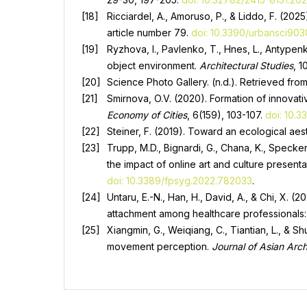
Ricciardel, A., Amoruso, P., & Liddo, F. (20
article number 79.
doi: 10.3390/urbansci90
Ryzhova, I., Pavlenko, T., Hnes, L., Antypenk
object environment.
Architectural Studies
, 1
Science Photo Gallery. (n.d.). Retrieved fro
Smirnova, O.V. (2020). Formation of innovat
Economy of Cities
, 6(159), 103-107.
doi: 10.
Steiner, F. (2019). Toward an ecological aes
Trupp, M.D., Bignardi, G., Chana, K., Specker
the impact of online art and culture present
doi: 10.3389/fpsyg.2022.782033
.
Untaru, E.-N., Han, H., David, A., & Chi, X. 
attachment among healthcare professionals
Xiangmin, G., Weiqiang, C., Tiantian, L., &
movement perception.
Journal of Asian Arch