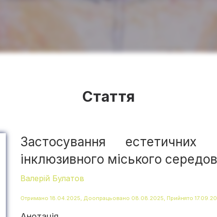
Стаття
Застосування естетичних 
інклюзивного міського середо
Валерій Булатов
Отримано 18.04.2025, Доопрацьовано 08.08.2025, Прийнято 17.09.2
Анотація