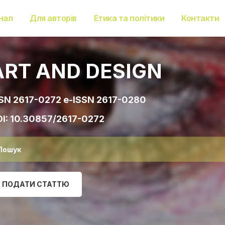
нал
Для авторів
Етика та політики
Контакти
ART AND DESIGN
SN 2617-0272 e-ISSN 2617-0280
I:
10.30857/2617-0272
ПОДАТИ СТАТТЮ