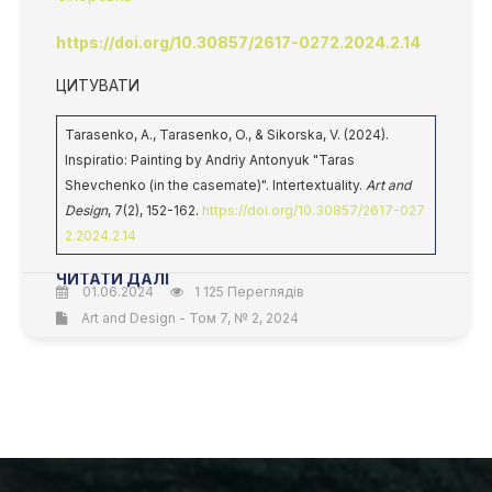
https://doi.org/10.30857/2617-0272.2024.2.14
ЦИТУВАТИ
Tarasenko, А., Tarasenko, O., & Sikorska, V. (2024).
Inspiratio: Painting by Andriy Antonyuk "Taras
Shevchenko (in the casemate)". Intertextuality.
Art and
Design
, 7(2), 152-162.
https://doi.org/10.30857/2617-027
2.2024.2.14
ЧИТАТИ ДАЛІ
01.06.2024
1 125 Переглядів
Art and Design - Том 7, № 2, 2024