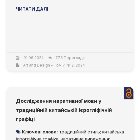
ЧИТАТИ ДАЛІ
01.06.2024
773 Перегляди
Art and Design - Том 7, № 2, 2024
Дослідження наративної мови у
традиційній китайській ієрогліфічній
графіці
Ключові слова:
традиційний стиль; китайська
ієрогліфічна графіка; наративне вираження;