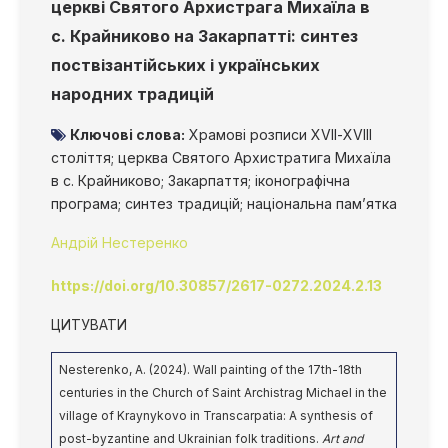
церкві Святого Архистрага Михаїла в
с. Крайниково на Закарпатті: синтез
поствізантійських і українських
народних традицій
Ключові слова:
Храмові розписи ХVІІ-ХVІІІ
століття; церква Святого Архистратига Михаїла
в с. Крайниково; Закарпаття; іконографічна
програма; синтез традицій; національна пам’ятка
Андрій Нестеренко
https://doi.org/10.30857/2617-0272.2024.2.13
ЦИТУВАТИ
Nesterenko, A. (2024). Wall painting of the 17th-18th
centuries in the Church of Saint Archistrag Michael in the
village of Kraynykovo in Transcarpatia: A synthesis of
post-byzantine and Ukrainian folk traditions.
Art and