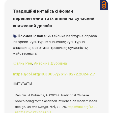
Традиційні китайські форми
переплетення та їх вплив на сучасний
книжковий дизайн
Ключові слова:
китайська палітурна справа;
історико-культурне значення; культурна
спадщина; естетика; традиція; сучасність;
майстерність
Ютянь Рен
,
Антоніна Дубрівна
https://doi.org/10.30857/2617-0272.2024.2.7
ЦИТУВАТИ
Ren, Yu., & Dubrivna, A. (2024). Traditional Chinese
bookbinding forms and their influence on modern book
design.
Art and Design
, 7(2), 73-79.
https://doi.org/10.30
857/2617-0272.2024.2.7