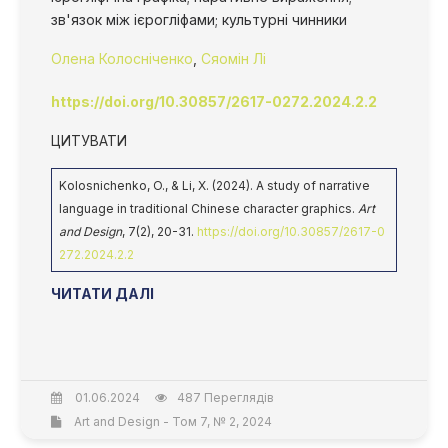
зв'язок між ієрогліфами; культурні чинники
Олена Колосніченко
,
Сяомін Лі
https://doi.org/10.30857/2617-0272.2024.2.2
ЦИТУВАТИ
Kolosnichenko, O., & Li, X. (2024). A study of narrative
language in traditional Chinese character graphics.
Art
and Design
, 7(2), 20-31.
https://doi.org/10.30857/2617-0
272.2024.2.2
ЧИТАТИ ДАЛІ
01.06.2024
487 Переглядів
Art and Design - Том 7, № 2, 2024