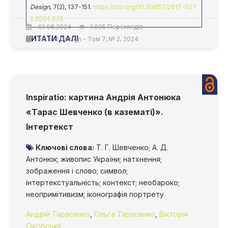
Design
, 7(2), 137-151.
https://doi.org/10.30857/2617-027
2.2024.2.13
01.06.2024
1 005 Переглядів
ЧИТАТИ ДАЛІ
Art and Design - Том 7, № 2, 2024
Inspiratio: картина Андрія Антонюка
«Тарас Шевченко (в казематі)».
Інтертекст
Ключові слова:
Т. Г. Шевченко; А. Д.
Антонюк; живопис України; натхнення;
зображення і слово; символ;
інтертекстуальність; контекст; необароко;
неопримітивизм; іконографія портрету
Андрій Тарасенко
,
Ольга Тарасенко
,
Вікторія
Сікорська