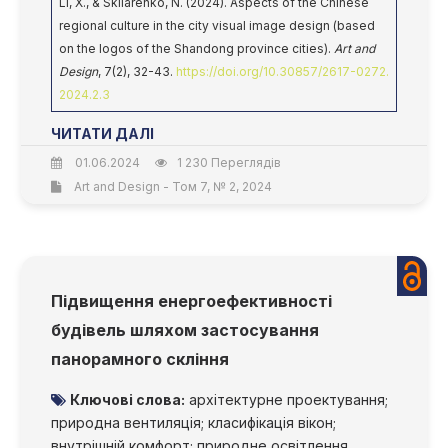
Li, X., & Skliarenko, N. (2024). Aspects of the Chinese
regional culture in the city visual image design (based
on the logos of the Shandong province cities).
Art and
Design
, 7(2), 32-43.
https://doi.org/10.30857/2617-0272.
2024.2.3
ЧИТАТИ ДАЛІ
01.06.2024
1 230 Переглядів
Art and Design - Том 7, № 2, 2024
Підвищення енергоефективності
будівель шляхом застосування
панорамного скління
Ключові слова:
архітектурне проектування;
природна вентиляція; класифікація вікон;
внутрішній комфорт; природне освітлення